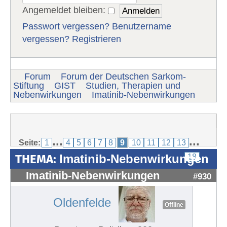
Angemeldet bleiben:
Passwort vergessen?
Benutzername
vergessen?
Registrieren
Forum
Forum der Deutschen Sarkom-
Stiftung
GIST
Studien, Therapien und
Nebenwirkungen
Imatinib-Nebenwirkungen
...
...
Seite:
1
4
5
6
7
8
9
10
11
12
13
THEMA:
Imatinib-Nebenwirkungen
18
Imatinib-Nebenwirkungen
#930
Oldenfelde
Offline