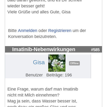
bald daran gewöhnt, und es Dir schnell
wieder besser geht!
Viele Grüße und alles Gute, Gisa
Bitte
Anmelden
oder
Registrieren
um der
Konversation beizutreten.
Imatinib-Nebenwirkungen
#585
Gisa
Offline
Benutzer
Beiträge: 196
Eine Frage, warum darf man Imatinib
nicht mit Milch einnehmen?
Mag ja sein, dass Wasser besser ist,
noch dazu ein großes Glas und was