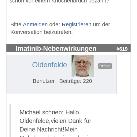
schon vor einem Knochenbruch bezahlt?
Bitte
Anmelden
oder
Registrieren
um der
Konversation beizutreten.
Imatinib-Nebenwirkungen
#619
Oldenfelde
Offline
Benutzer
Beiträge: 220
Michael schrieb: Hallo
Oldenfelde,vielen Dank für
Deine Nachricht!Mein