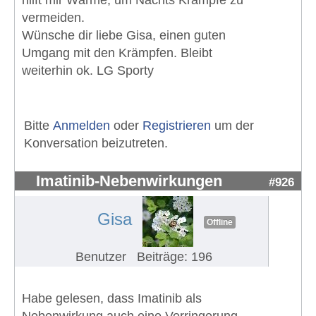
hilft mir Wärme, um Nachts Krämpfe zu
vermeiden.
Wünsche dir liebe Gisa, einen guten
Umgang mit den Krämpfen. Bleibt
weiterhin ok. LG Sporty
Bitte
Anmelden
oder
Registrieren
um der
Konversation beizutreten.
Imatinib-Nebenwirkungen
#926
Gisa
Offline
Benutzer
Beiträge: 196
Habe gelesen, dass Imatinib als
Nebenwirkung auch eine Verringerung