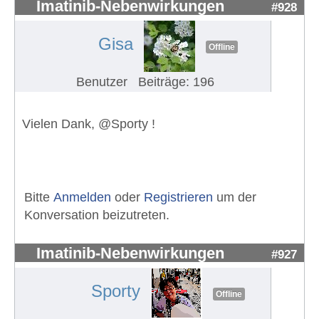
Imatinib-Nebenwirkungen
#928
Gisa
Offline
Benutzer
Beiträge: 196
Vielen Dank, @Sporty !
Bitte
Anmelden
oder
Registrieren
um der
Konversation beizutreten.
Imatinib-Nebenwirkungen
#927
Sporty
Offline