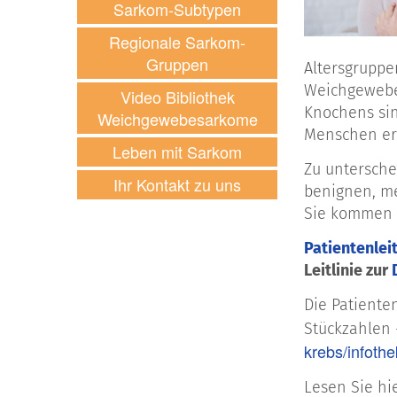
Sarkom-Subtypen
Regionale Sarkom-
Gruppen
Altersgruppe
Weichgewebet
Video Bibliothek
Knochens sin
Weichgewebesarkome
Menschen er
Leben mit Sarkom
Zu untersche
Ihr Kontakt zu uns
benignen, me
Sie kommen m
Patientenle
Leitlinie zur
Die Patiente
Stückzahlen 
krebs/infothe
Lesen Sie hie