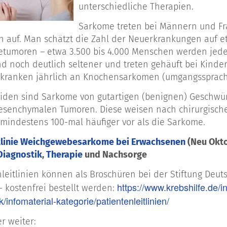
unterschiedliche Therapien.
Sarkome treten bei Männern und Fra
n auf. Man schätzt die Zahl der Neuerkrankungen auf etw
umoren – etwa 3.500 bis 4.000 Menschen werden jedes
d noch deutlich seltener und treten gehäuft bei Kinde
kranken jährlich an Knochensarkomen (umgangssprachl
iden sind Sarkome von gutartigen (benignen) Geschwür
senchymalen Tumoren. Diese weisen nach chirurgischer
indestens 100-mal häufiger vor als die Sarkome.
itlinie Weichgewebesarkome bei Erwachsenen
(Neu Okto
Diagnostik
,
Therapie
und Nachsorge
nleitlinien können als Broschüren bei der Stiftung Deut
https://www.krebshilfe.de/i
- kostenfrei bestellt werden:
k/infomaterial-kategorie/patientenleitlinien/
r weiter: