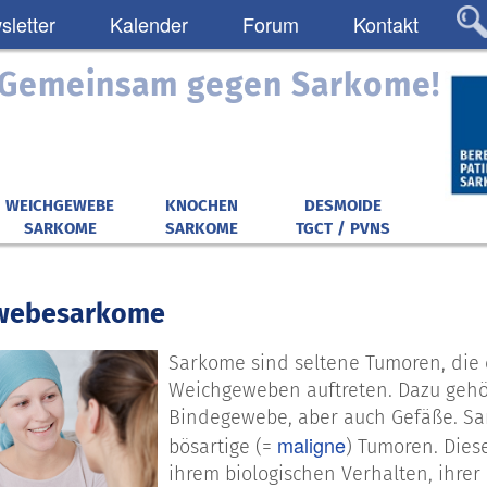
letter
Kalender
Forum
Kontakt
: Gemeinsam gegen Sarkome!
WEICHGEWEBE
KNOCHEN
DESMOIDE
SARKOME
SARKOME
TGCT / PVNS
webesarkome
Sarkome sind seltene Tumoren, die
Weichgeweben auftreten. Dazu gehör
Bindegewebe, aber auch Gefäße. Sa
maligne
bösartige (=
) Tumoren. Diese
ihrem biologischen Verhalten, ihre