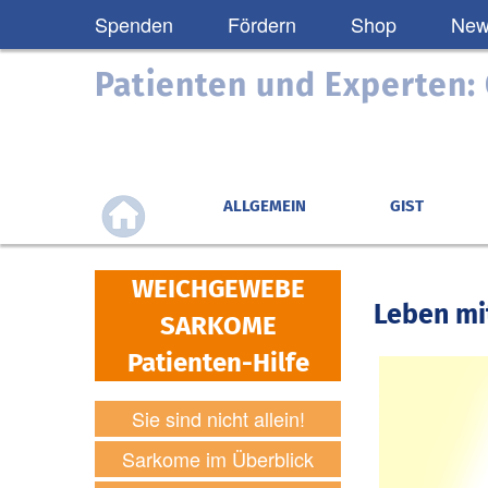
Spenden
Fördern
Shop
News
Patienten und Experten
ALLGEMEIN
GIST
WEICHGEWEBE
Leben mi
SARKOME
Patienten-Hilfe
Sie sind nicht allein!
Sarkome im Überblick