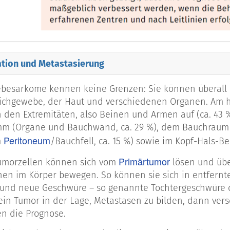
kom
Blutgefäße
arkom
Knorpelzel
ation und Metastasierung
osarkom
Nerven sch
esarkome kennen keine Grenzen: Sie können überall 
eichgewebe, der Haut und verschiedenen Organen. Am h
 den Extremitäten, also Beinen und Armen auf (ca. 43 
iosarkome
Lymphgefäß
mm (Organe und Bauchwand, ca. 29 %), dem Bauchraum 
Peritoneum
m
/Bauchfell, ca. 15 %) sowie im Kopf-Hals-Ber
Primärtumor
 dieser Aufzählung von nur einigen Subtypen wird schon 
umorzellen können sich vom
lösen und übe
m eine Gruppe sehr unterschiedlicher (heterogener) E
en im Körper bewegen. So können sie sich in entfern
 nur der gemeinsame Ursprung aus den so genannten „
 und neue Geschwüre – so genannte Tochtergeschwüre 
 eine Gewebeart, aus der der Stütz- und Bewegungsappa
 ein Tumor in der Lage, Metastasen zu bilden, dann vers
be und das Blut- und Lymphgefäßsystem hervorgeht.
en die Prognose.