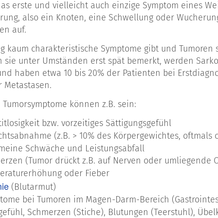
 das erste und vielleicht auch einzige Symptom eines 
n sich drei Hauptgruppen unterteilen:
ung, also ein Knoten, eine Schwellung oder Wucherung
en auf.
hgewebesarkome: Ca. 75 % aller Sarkome sind
hgewebesarkome
ig kaum charakteristische Symptome gibt und Tumoren s
hensarkome: Etwa 10 % aller Sarkome entstehen im Kn
sie unter Umständen erst spät bemerkt, werden Sarkome
GIST
nd haben etwa 10 bis 20% der Patienten bei Erstdiagnos
rointestinale Stromatumoren oder
: Ein spezielles
 Metastasen.
hgewebesarkom im Magen-Darm-Trakt, das etwa 15 % a
 Tumorsymptome können z.B. sein:
dieser Klassifizierung kann man die Tumoren je nach U
itlosigkeit bzw. vorzeitiges Sättigungsgefühl
aus Zellen des Fett-Gewebes, des Muskel-Gewebes (weic
chtsabnahme (z.B. > 10% des Körpergewichtes, oftmals
 Nervengewebes, des Gelenk-Gewebes, der Blut- und 
emeine Schwäche und Leistungsabfall
ogar unklaren Ursprungs (Gewebetyps). Beispiel: Lipo bed
erzen (Tumor drückt z.B. auf Nerven oder umliegende 
Tumor
artiger (= maligner)
des Fettgewebes.
eraturerhöhung oder Fieber
ie
(Blutarmut)
ome bei Tumoren im Magen-Darm-Bereich (Gastrointesti
zum Verständnis der Benennung bösartiger (maligner
gefühl, Schmerzen (Stiche), Blutungen (Teerstuhl), Übel