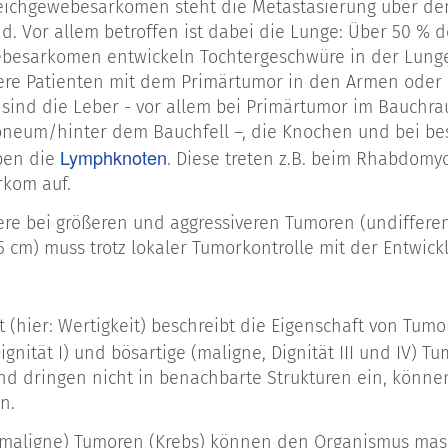
ichgewebesarkomen steht die Metastasierung über den
d. Vor allem betroffen ist dabei die Lunge: Über 50 % d
 von Weichgewebesarkomen in verschiedenen Sarkom-R
esarkomen entwickeln Tochtergeschwüre in der Lunge. 
re Patienten mit dem Primärtumor in den Armen oder 
btyp:
 sind die Leber - vor allem bei Primärtumor im Bauchr
oneum/hinter dem Bauchfell –, die Knochen und bei b
Sarko
ibröses Histiozytom (MFH) (Heute: Pleomorphes
Lymphknoten
pen die
. Diese treten z.B. beim Rhabdom
rkom auf.
arkom
re bei größeren und aggressiveren Tumoren (undifferenz
 5 cm) muss trotz lokaler Tumorkontrolle mit der Entwi
m
t (hier: Wertigkeit) beschreibt die Eigenschaft von Tum
arkom
Dignität I) und bösartige (maligne, Dignität III und IV)
nd dringen nicht in benachbarte Strukturen ein, könne
n.
Peripherer Nervenscheidentumor (MPNST)
(maligne) Tumoren (Krebs) können den Organismus mass