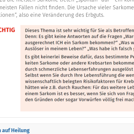
meisten Fällen nicht finden. Die Ursache vieler Sarko
ionen“, also eine Veränderung des Erbguts.
atofibrosarcoma Protuberans
erung
n man nicht nur nach dem Gewebe, dem sie entstamme
er Ähnlichkeit mit dem Herkunftsgewebe unterscheide
ngsgewebes ähnlich, so spricht man von differenzierte
dass ihre Herkunft und das Ursprungsgewebe nicht me
edifferenziert“ oder „undifferenziert“ bezeichnet. Der G
 der Lage und dem Vorhandensein von Tochtergeschwü
splanung von großer Bedeutung. Je differenzierter und
 er gebildet hat, desto eher kann mit einem Behandlu
 auf Heilung