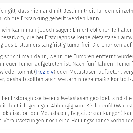
ich gilt, dass niemand mit Bestimmtheit für den einze
, ob die Erkrankung geheilt werden kann.
mein kann man jedoch sagen: Ein erheblicher Teil aller
esarkom, die bei Erstdiagnose keine Metastasen aufwe
 des Ersttumors langfristig tumorfrei. Die Chancen auf 
g spricht man dann, wenn die Tumoren entfernt wurde
 neuer Tumor aufgetreten ist. Nach fünf Jahren „Tumorfr
Rezidiv
 wiederkommt (
) oder Metastasen auftreten, verg
er, deshalb sollten auch weiterhin regelmäßig Kontr
 bei Erstdiagnose bereits Metastasen gebildet, sind di
eit deutlich geringer. Abhängig vom Risikoprofil (Wach
Lokalisation der Metastasen, Begleiterkrankungen) kann
 Voraussetzungen noch eine Heilungschance vorhande