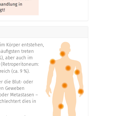
len
ützende/stützende Zellen
im Körper entstehen,
äufigsten treten
%), aber auch im
zellen
(Retroperitoneum:
eich (ca. 9 %).
jetzt deutlich, dass es sich bei den
r die Blut- oder
rkrankungen handelt. Sie verbindet
ten Geweben
mesenchymalen Zellen“. Dabei handelt
oder Metastasen –
rat (Knochen, Muskeln), die
chlechtert dies in