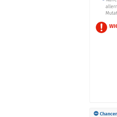
aller
Mutat
DFSP Derm
Differenzi
Tumore kan
dem Grad d
des Urspru
entartet, 
sie als „d
der Größe,
Behandlung
Metastasen
Chancen