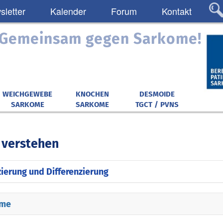
letter
Kalender
Forum
Kontakt
: Gemeinsam gegen Sarkome!
WEICHGEWEBE
KNOCHEN
DESMOIDE
SARKOME
SARKOME
TGCT / PVNS
verstehen
zierung und Differenzierung
ichen Körper gibt es ganz unterschiedliche Gewebetyp
me
kome generell unterteilt nach ihrem jeweiligen Urspr
 Ähnlichkeit zu vorhandenen Gewebstypen.