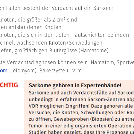
Sarkomart 
en Fällen besteht der Verdacht auf ein Sarkom:
Knoten, die größer als 2 cm² sind
arkom
Glatte Musk
 neu entstandenen Knoten
Knoten, die sich in den tiefen Hautschichten befinden
 schnell wachsenden Knoten/Schwellungen
m
Fettgewebs
tiefen, großflächigen Blutergüsse (Hämatome)
ste Verdachtsdiagnosen können sein: Hämatom, Sportver
om
Bindegeweb
rom
, Leiomyom), Bakerzyste u. v. m.
kom
Knochenbil
arkom
Gelenkkaps
osarkom
Quer gestre