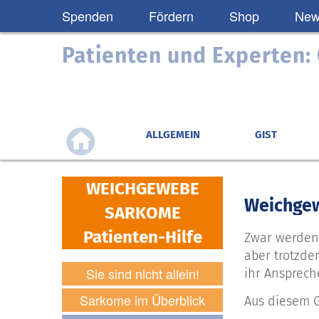
Spenden
Fördern
Shop
News
Patienten und Experten
ALLGEMEIN
GIST
WEICHGEWEBE
Weichgew
SARKOME
Patienten-Hilfe
Zwar werden 
aber trotzde
Sie sind nicht allein!
ihr Ansprech
Sarkome im Überblick
Aus diesem G