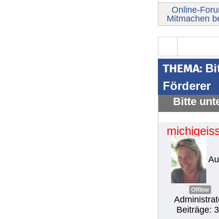
Online-For
Mitmachen b
THEMA:
Bi
Förderer
Bitte unt
michigeiss
Au
Offline
Administrat
Beiträge: 