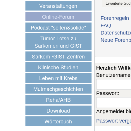
Veranstaltungen
Online-Forum
Forenregeln
FAQ
Podcast "selten&solide"
Datenschutz
Tumor Lotse zu
Neue Forenb
Sarkomen und GIST
Sarkom-/GIST-Zentren
Klinische Studien
Herzlich Wil
Benutzername
Leben mit Krebs
Mutmachgeschichten
Passwort:
Reha/AHB
Download
Angemeldet bl
Wörterbuch
Passwort verg