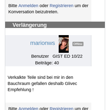
Bitte
Anmelden
oder
Registrieren
um der
Konversation beizutreten.
Verlängerung
Schwerbehindertenausweis
#1240
marionws
Offline
Benutzer
GIST ED 10/22
Beiträge: 40
Verkalkte Teile sind bei mir in den
Bauchraum gefallen deshalb Glivec
Empfehlung !
Bitte
Anmelden
oder
Registrieren
um der