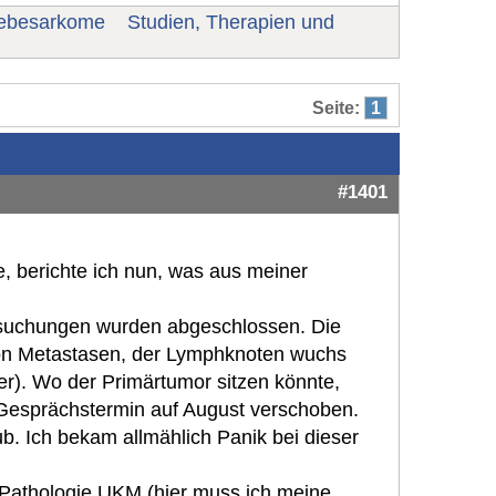
ebesarkome
Studien, Therapien und
Seite:
1
#1401
, berichte ich nun, was aus meiner
suchungen wurden abgeschlossen. Die
on Metastasen, der Lymphknoten wuchs
er). Wo der Primärtumor sitzen könnte,
 Gesprächstermin auf August verschoben.
b. Ich bekam allmählich Panik bei dieser
 Pathologie UKM (hier muss ich meine