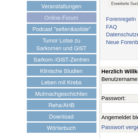
Veranstaltungen
Online-Forum
Forenregeln
FAQ
Podcast "selten&solide"
Datenschutz
Tumor Lotse zu
Neue Forenb
Sarkomen und GIST
Sarkom-/GIST-Zentren
Klinische Studien
Herzlich Wil
Benutzername
Leben mit Krebs
Mutmachgeschichten
Passwort:
Reha/AHB
Download
Angemeldet bl
Wörterbuch
Passwort verg