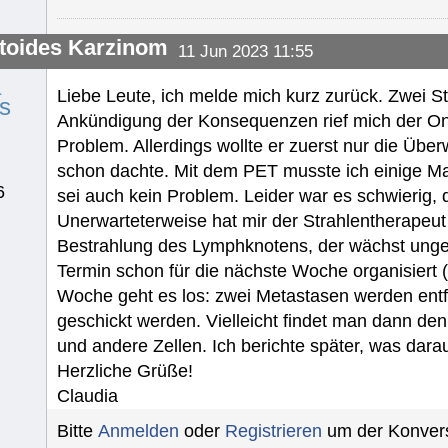
toides Karzinom
11 Jun 2023 11:55
a
Liebe Leute, ich melde mich kurz zurück. Zwei 
s
Ankündigung der Konsequenzen rief mich der Onk
Problem. Allerdings wollte er zuerst nur die Über
schon dachte. Mit dem PET musste ich einige Mal
6
sei auch kein Problem. Leider war es schwierig,
Unerwarteterweise hat mir der Strahlentherapeut 
Bestrahlung des Lymphknotens, der wächst ungeh
Termin schon für die nächste Woche organisiert 
Woche geht es los: zwei Metastasen werden entfe
geschickt werden. Vielleicht findet man dann de
und andere Zellen. Ich berichte später, was dara
Herzliche Grüße!
Claudia
Bitte
Anmelden
oder
Registrieren
um der Konvers