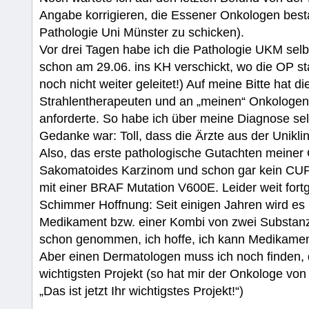
Angabe korrigieren, die Essener Onkologen besta
Pathologie Uni Münster zu schicken).
Vor drei Tagen habe ich die Pathologie UKM sel
schon am 29.06. ins KH verschickt, wo die OP sta
noch nicht weiter geleitet!) Auf meine Bitte hat 
Strahlentherapeuten und an „meinen“ Onkologen g
anforderte. So habe ich über meine Diagnose selb
Gedanke war: Toll, dass die Ärzte aus der Unikl
Also, das erste pathologische Gutachten meiner 
Sakomatoides Karzinom und schon gar kein CUP
mit einer BRAF Mutation V600E. Leider weit fortg
Schimmer Hoffnung: Seit einigen Jahren wird es
Medikament bzw. einer Kombi von zwei Substanze
schon genommen, ich hoffe, ich kann Medikamen
Aber einen Dermatologen muss ich noch finden, d
wichtigsten Projekt (so hat mir der Onkologe vo
„Das ist jetzt Ihr wichtigstes Projekt!“)