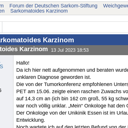
um
Forum der Deutschen Sarkom-Stiftung
Weichgew
en
Sarkomatoides Karzinom
rkomatoides Karzinom
toides Karzinom
13 Jul 2023 18:53
a
Hallo!
s
Da ich hier nett aufgenommen und beraten wurde
unklaren Diagnose geworden ist.
Die von der Tumorkonferenz empfohlenen Unter
6
PET am 15.06. zeigte einen raschen Zuwachs v
auf 14,3 cm an (ich bin 162 cm groß, 55 kg schw
war noch völlig unklar. „Mein“ Onkologe hat den
Der Onkologe von der Unikinik Essen ist im Urlau
Entwicklung.
Noch wartete ich auf den letzten Befund von der