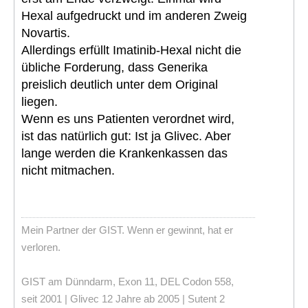
Hexal aufgedruckt und im anderen Zweig
Novartis.
Allerdings erfüllt Imatinib-Hexal nicht die
übliche Forderung, dass Generika
preislich deutlich unter dem Original
liegen.
Wenn es uns Patienten verordnet wird,
ist das natürlich gut: Ist ja Glivec. Aber
lange werden die Krankenkassen das
nicht mitmachen.
Mein Partner der GIST. Wenn er gewinnt, hat er
verloren.
GIST am Dünndarm, Exon 11, DEL Codon 558,
seit 2001 | Glivec 12 Jahre ab 2005 | Sutent 2