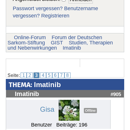
Passwort vergessen?
Benutzername
vergessen?
Registrieren
Online-Forum
Forum der Deutschen
Sarkom-Stiftung
GIST
Studien, Therapien
und Nebenwirkungen
Imatinib
Seite:
1
2
3
4
5
6
7
8
THEMA:
Imatinib
Imatinib
#905
Gisa
Offline
Benutzer
Beiträge: 196