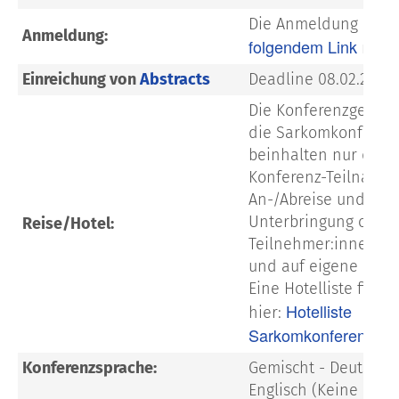
Die Anmeldung ist u
Anmeldung:
folgendem Link
mögli
Einreichung von
Abstracts
Deadline 08.02.2026
Die Konferenzgebühr
die Sarkomkonferen
beinhalten nur die
Konferenz-Teilnahme
An-/Abreise und
Unterbringung organ
Reise/Hotel:
Teilnehmer:innen se
und auf eigene Rech
Eine Hotelliste finde
Hotelliste
hier:
Sarkomkonferenz 20
Konferenzsprache:
Gemischt - Deutsch 
Englisch (Keine