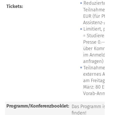
Reduzierte
Tickets:
Teilnahmegebüh
EUR (für Pflege
Assistenz-/Fach
Limitiert, per 
= Studierende 
Presse 0.-- EUR 
über Kommenta
im Anmeldefor
anfragen)
Teilnahmeprei
externes Aben
am Freitag, den
März: 80 EUR (
Vorab-Anmeldu
hie
Programm/Konferenzbooklet:
Das Programm ist
finden!