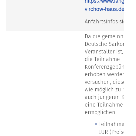
https://www.langenbe
virchow-haus.de/de.
Anfahrtsinfos siehe
Da die gemeinnützig
Deutsche Sarkom-Sti
Veranstalter ist, müs
die Teilnahme
Konferenzgebühren
erhoben werden. Wi
versuchen, diese so 
wie möglich zu halte
auch jüngeren Kolle
eine Teilnahme zu
ermöglichen.
Teilnahmegebü
EUR (Preise inkl