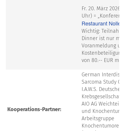
Fr. 20. März 2026 (ab
Uhr) = „Konferenz-Di
Restaurant Nolle
Wichtig: Teilnahme 
Dinner ist nur mit
Voranmeldung und m
Kostenbeteiligung i
von 80.-- EUR möglic
German Interdiscipli
Sarcoma Study Group
I.A.W.S. Deutsche
Krebsgesellschaft
AIO AG Weichteilsar
Kooperations-Partner:
und Knochentumore
Arbeitsgruppe
Knochentumoren e.V