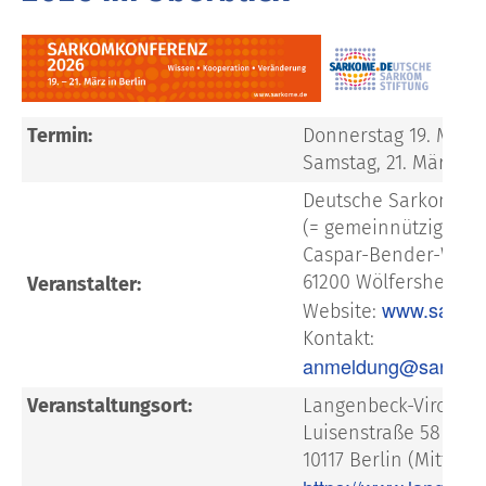
Termin:
Donnerstag 19. März 
Samstag, 21. März 20
Deutsche Sarkom-Sti
(= gemeinnützige Sti
Caspar-Bender-Weg 3
61200 Wölfersheim
Veranstalter:
www.sarko
Website:
Kontakt:
anmeldung@sarkom
Veranstaltungsort:
Langenbeck-Virchow
Luisenstraße 58/59
10117 Berlin (Mitte)