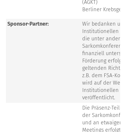
(AGKT)
Berliner Krebsgesell
Sponsor-Partner:
Wir bedanken uns b
Institutionellen Förd
die unter anderem d
Sarkomkonferenz 20
finanziell unterstütz
Förderung erfolgt n
geltenden Richtlinie
z.B. dem FSA-Kodex 
wird auf der Website
Institutionellen Förd
veröffentlicht.
Die Präsenz-Teilnah
der Sarkomkonferen
und an etwaigen Spe
Meetings erfolgt auf