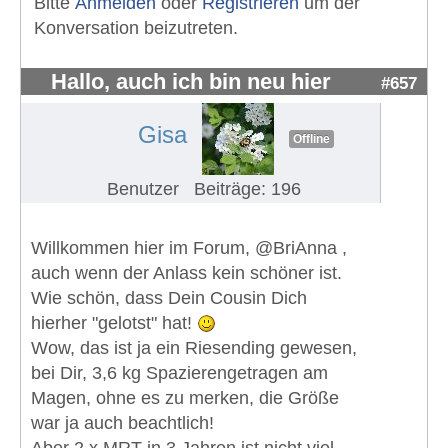
Bitte
Anmelden
oder
Registrieren
um der
Konversation beizutreten.
Hallo, auch ich bin neu hier
#657
Gisa
Offline
Benutzer
Beiträge: 196
Willkommen hier im Forum, @BriAnna ,
auch wenn der Anlass kein schöner ist.
Wie schön, dass Dein Cousin Dich
hierher "gelotst" hat!
Wow, das ist ja ein Riesending gewesen,
bei Dir, 3,6 kg Spazierengetragen am
Magen, ohne es zu merken, die Größe
war ja auch beachtlich!
Aber 2 x MRT in 3 Jahren ist nicht viel.