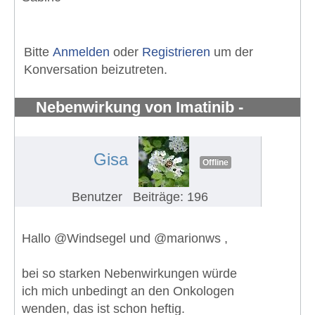
Bitte
Anmelden
oder
Registrieren
um der
Konversation beizutreten.
Nebenwirkung von Imatinib -
Knochenschmerzen in den Knöchel
#1295
Gisa
Offline
Benutzer
Beiträge: 196
Hallo @Windsegel und @marionws ,
bei so starken Nebenwirkungen würde
ich mich unbedingt an den Onkologen
wenden, das ist schon heftig.