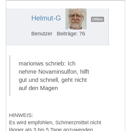
Knochenschmerzen in den Knöchel
#1302
Helmut-G
Offline
Benutzer
Beiträge: 76
marionws schrieb: Ich
nehme Novaminsulfon, hilft
gut und schnell, geht nicht
auf den Magen
HINWEIS:
Es wird empfohlen, Schmerzmittel nicht
länger als 3 bis 5 Tage anzuwenden,