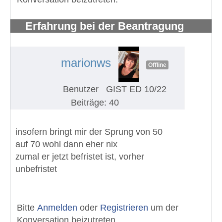
Erfahrung bei der Beantragung
eines Schwerbehindertenausweises
#1288
marionws
Offline
Benutzer
GIST ED 10/22
Beiträge: 40
insofern bringt mir der Sprung von 50
auf 70 wohl dann eher nix
zumal er jetzt befristet ist, vorher
unbefristet
Bitte
Anmelden
oder
Registrieren
um der
Konversation beizutreten.