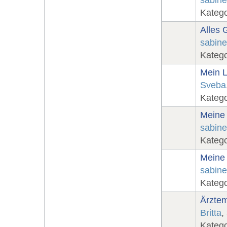
sabin
Katego
Alles 
sabin
Katego
Mein L
Sveba
Katego
Meine 
sabin
Katego
Meine 
sabin
Katego
Ärztem
Britta
,
Katego