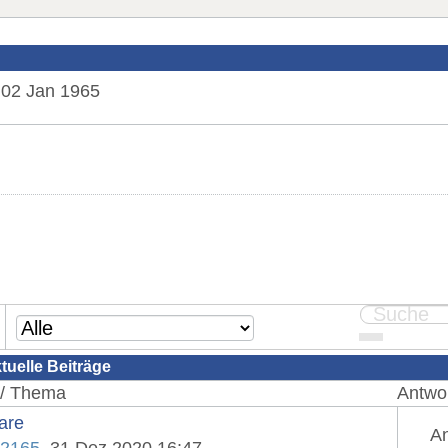
02 Jan 1965
tuelle Beiträge
 / Thema
Antwor
are
An