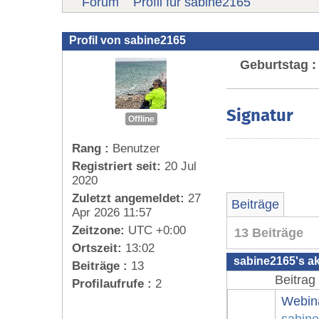
Forum
Profil für sabine2165
Profil von sabine2165
Geburtstag :
Signatur
Offline
Rang :
Benutzer
Registriert seit:
20 Jul
2020
Zuletzt angemeldet:
27
Beiträge
Apr 2026 11:57
Zeitzone:
UTC +0:00
13 Beiträge
Ortszeit:
13:02
sabine2165's ak
Beiträge :
13
Beitrag
Profilaufrufe :
2
Webin