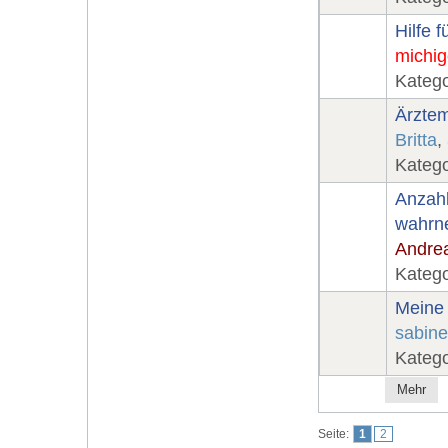
Hilfe 
michig
Katego
Ärztem
Britta
,
Katego
Anzahl
wahrn
Andre
Katego
Meine 
sabin
Katego
Mehr
Seite:
1
2