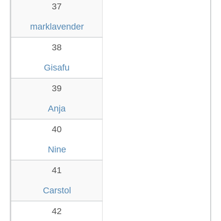
37
marklavender
38
Gisafu
39
Anja
40
Nine
41
Carstol
42