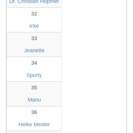
Dr. Christian Höpfner
32
icke
33
Jeanette
34
Sporty
35
Manu
36
Heike Mester