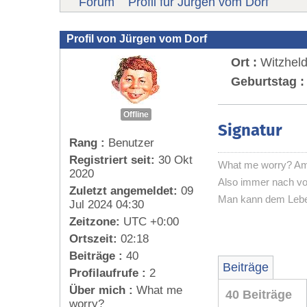
Forum
Profil für Jürgen vom Dorf
Profil von Jürgen vom Dorf
Ort :
Witzhel
Geburtstag :
Offline
Signatur
Rang :
Benutzer
Registriert seit:
30 Okt
What me worry? Am E
2020
Also immer nach vor
Zuletzt angemeldet:
09
Man kann dem Leben
Jul 2024 04:30
Zeitzone:
UTC +0:00
Ortszeit:
02:18
Beiträge :
40
Beiträge
Profilaufrufe :
2
Über mich :
What me
40 Beiträge
worry?