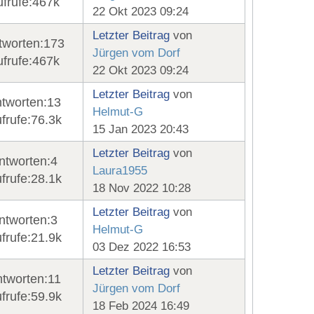
frufe:
467k
22 Okt 2023 09:24
Letzter Beitrag
von
tworten:
173
Jürgen vom Dorf
frufe:
467k
22 Okt 2023 09:24
Letzter Beitrag
von
tworten:
13
Helmut-G
frufe:
76.3k
15 Jan 2023 20:43
Letzter Beitrag
von
ntworten:
4
Laura1955
frufe:
28.1k
18 Nov 2022 10:28
Letzter Beitrag
von
ntworten:
3
Helmut-G
frufe:
21.9k
03 Dez 2022 16:53
Letzter Beitrag
von
tworten:
11
Jürgen vom Dorf
frufe:
59.9k
18 Feb 2024 16:49