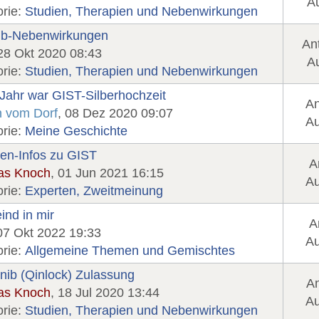
Au
orie:
Studien, Therapien und Nebenwirkungen
nib-Nebenwirkungen
An
 28 Okt 2020 08:43
Au
orie:
Studien, Therapien und Nebenwirkungen
Jahr war GIST-Silberhochzeit
An
n vom Dorf
, 08 Dez 2020 09:07
Au
orie:
Meine Geschichte
en-Infos zu GIST
A
as Knoch
, 01 Jun 2021 16:15
Au
orie:
Experten, Zweitmeinung
ind in mir
A
 07 Okt 2022 19:33
Au
orie:
Allgemeine Themen und Gemischtes
inib (Qinlock) Zulassung
An
as Knoch
, 18 Jul 2020 13:44
Au
orie:
Studien, Therapien und Nebenwirkungen