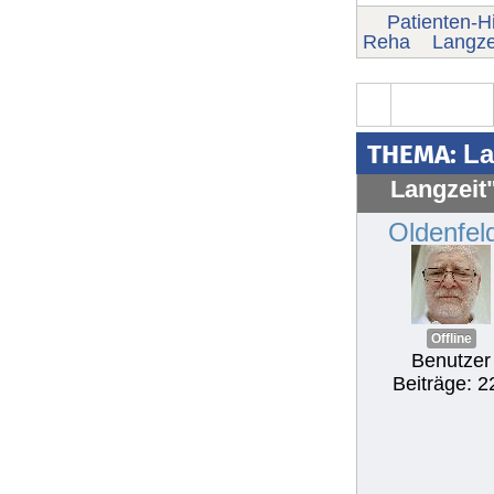
Patienten-Hi
Reha
Langze
THEMA:
La
Langzeit
Oldenfel
Offline
Benutzer
Beiträge: 2