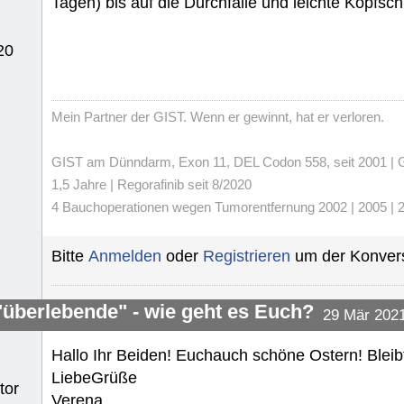
Tagen) bis auf die Durchfälle und leichte Kopf
20
Mein Partner der GIST. Wenn er gewinnt, hat er verloren.
GIST am Dünndarm, Exon 11, DEL Codon 558, seit 2001 | Gli
1,5 Jahre | Regorafinib seit 8/2020
4 Bauchoperationen wegen Tumorentfernung 2002 | 2005 | 20
Bitte
Anmelden
oder
Registrieren
um der Konvers
"überlebende" - wie geht es Euch?
29 Mär 2021
Hallo Ihr Beiden! Euchauch schöne Ostern! Bleibt
LiebeGrüße
tor
Verena