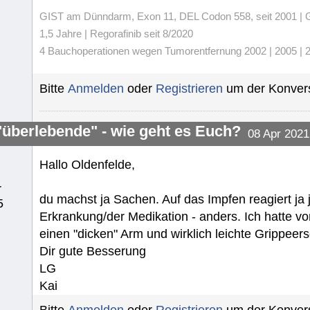
GIST am Dünndarm, Exon 11, DEL Codon 558, seit 2001 | Gli
1,5 Jahre | Regorafinib seit 8/2020
4 Bauchoperationen wegen Tumorentfernung 2002 | 2005 | 20
Bitte
Anmelden
oder
Registrieren
um der Konvers
"überlebende" - wie geht es Euch?
08 Apr 2021
Hallo Oldenfelde,
r
du machst ja Sachen. Auf das Impfen reagiert ja
5
Erkrankung/der Medikation - anders. Ich hatte vo
einen "dicken" Arm und wirklich leichte Grippeer
Dir gute Besserung
LG
Kai