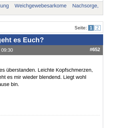
tung
Weichgewebesarkome
Nachsorge,
Seite:
1
2
geht es Euch?
#652
 09:30
les überstanden. Leichte Kopfschmerzen,
ht es mir wieder blendend. Liegt wohl
ause bin.