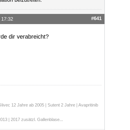
ation beizutreten.
#641
 17:32
rde dir verabreicht?
vec 12 Jahre ab 2005 | Sutent 2 Jahre | Avapritinib
13 | 2017 zusätzl. Gallenblase...