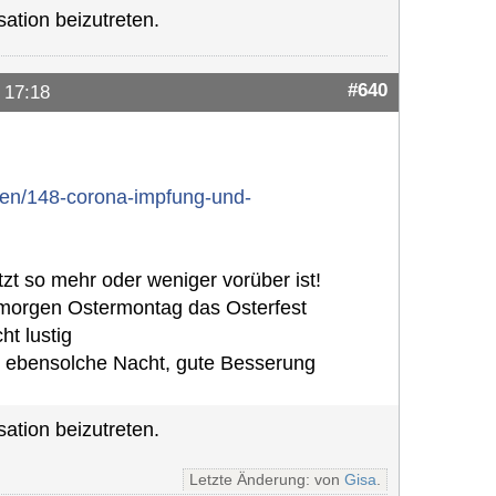
ation beizutreten.
#640
 17:18
men/148-corona-impfung-und-
etzt so mehr oder weniger vorüber ist!
h morgen Ostermontag das Osterfest
ht lustig
d ebensolche Nacht, gute Besserung
ation beizutreten.
Letzte Änderung: von
Gisa
.