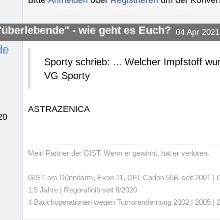
Bitte
Anmelden
oder
Registrieren
um der Konvers
"überlebende" - wie geht es Euch?
04 Apr 2021
de
Sporty schrieb: ... Welcher Impfstoff wu
VG Sporty
ASTRAZENICA
20
Mein Partner der GIST. Wenn er gewinnt, hat er verloren.
GIST am Dünndarm, Exon 11, DEL Codon 558, seit 2001 | Gli
1,5 Jahre | Regorafinib seit 8/2020
4 Bauchoperationen wegen Tumorentfernung 2002 | 2005 | 20