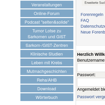
Veranstaltungen
Online-Forum
Forenregeln
FAQ
Podcast "selten&solide"
Datenschutz
Tumor Lotse zu
Neue Forenb
Sarkomen und GIST
Sarkom-/GIST-Zentren
Klinische Studien
Herzlich Wil
Benutzername
Leben mit Krebs
Mutmachgeschichten
Passwort:
Reha/AHB
Download
Angemeldet bl
Wörterbuch
Passwort verg