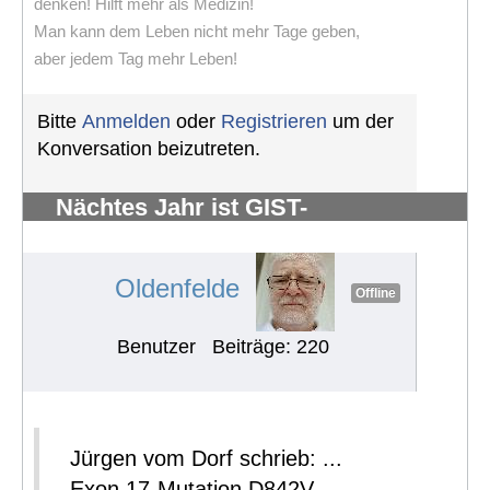
denken! Hilft mehr als Medizin!
Man kann dem Leben nicht mehr Tage geben,
aber jedem Tag mehr Leben!
Bitte
Anmelden
oder
Registrieren
um der
Konversation beizutreten.
Nächtes Jahr ist GIST-
Silberhochzeit
#883
Oldenfelde
Offline
Benutzer
Beiträge: 220
Jürgen vom Dorf schrieb: ...
Exon 17-Mutation D842V