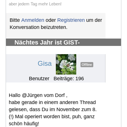
aber jedem Tag mehr Leben!
Bitte
Anmelden
oder
Registrieren
um der
Konversation beizutreten.
Nächtes Jahr ist GIST-
Silberhochzeit
#1248
Gisa
Offline
Benutzer
Beiträge: 196
Hallo @Jürgen vom Dorf ,
habe gerade in einem anderen Thread
gelesen, dass Du im November zum 8.
(!) Mal operiert worden bist, puh, ganz
schön häufig!