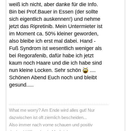
weiß ich nicht, aber danke für die Info.
Bin bei Prof.Bauer in Essen (der sollte
sich eigentlich auskennen!) und nehme
jetzt das Ripretinib. Mein Untermieter ist
im Moment ca. 50% kleiner geworden,
also bleibe ich erst mal dabei. Hand -
Fuß Syndrom ist wesentlich weniger als
bei Regorafenib, dafür habe ich jetzt
kaum noch Haare und die ich habe sind
nun kleine Locken. Sehr schön
....
Schönen Abend Euch noch und bleibt
gesund.....
What me worry? Am Ende wird alles gut! Nur
dazwischen ist oft ziemlich bescheiden...
Also immer nach vorne schauen und positiv