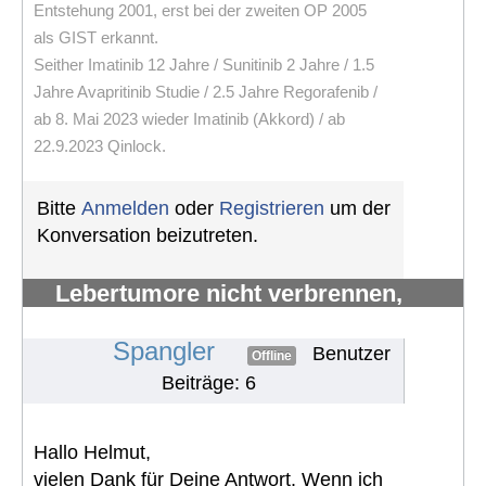
Entstehung 2001, erst bei der zweiten OP 2005
als GIST erkannt.
Seither Imatinib 12 Jahre / Sunitinib 2 Jahre / 1.5
Jahre Avapritinib Studie / 2.5 Jahre Regorafenib /
ab 8. Mai 2023 wieder Imatinib (Akkord) / ab
22.9.2023 Qinlock.
Bitte
Anmelden
oder
Registrieren
um der
Konversation beizutreten.
Lebertumore nicht verbrennen,
sondern verhungern lassen
#1311
Spangler
Benutzer
Offline
Beiträge: 6
Hallo Helmut,
vielen Dank für Deine Antwort. Wenn ich