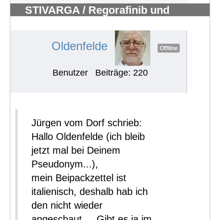
STIVARGA / Regorafinib und
Nebenwirkungen
#520
Oldenfelde
Offline
Benutzer
Beiträge: 220
Jürgen vom Dorf schrieb:
Hallo Oldenfelde (ich bleib
jetzt mal bei Deinem
Pseudonym...),
mein Beipackzettel ist
italienisch, deshalb hab ich
den nicht wieder
angeschaut.... Gibt es ja im