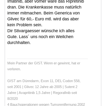
Imatinib, aber vorher wäre das Ripretinib
dran. Die Krankenkasse muss natürlich
immer mitmachen. Beim Generica von
Glivec für 60,- Euro mtl. wird das aber
kein Problem sein.
Dir Stivargaesser wünsche ich alles
Gute. Lass´ uns noch ein Weilchen
durchhalten.
Mein Partner der GIST. Wenn er gewinnt, hat er
verloren.
GIST am Dünndarm, Exon 11, DEL Codon 558,
seit 2001 | Glivec 12 Jahre ab 2005 | Sutent 2
Jahre | Avapritinib 1,5 Jahre | Regorafinib seit
8/2020
4 Bauchoperationen wegen Tumorentfernung 2002