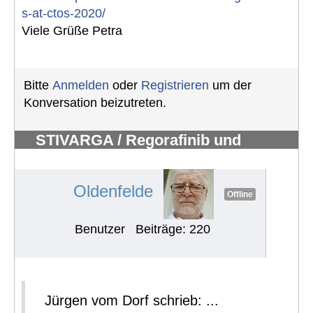
s-at-ctos-2020/
Viele Grüße Petra
Bitte
Anmelden
oder
Registrieren
um der
Konversation beizutreten.
STIVARGA / Regorafinib und
Nebenwirkungen
#530
Oldenfelde
Offline
Benutzer
Beiträge: 220
Jürgen vom Dorf schrieb: ...