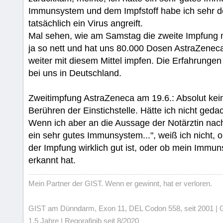
Immunsystem und dem Impfstoff habe ich sehr de
tatsächlich ein Virus angreift.
Mal sehen, wie am Samstag die zweite Impfung 
ja so nett und hat uns 80.000 Dosen AstraZeneca
weiter mit diesem Mittel impfen. Die Erfahrungen
bei uns in Deutschland.
Zweitimpfung AstraZeneca am 19.6.: Absolut kei
Berühren der Einstichstelle. Hätte ich nicht gedac
Wenn ich aber an die Aussage der Notärztin nach 
ein sehr gutes Immunsystem...", weiß ich nicht,
der Impfung wirklich gut ist, oder ob mein Immun
erkannt hat.
Mein Partner der GIST. Wenn er gewinnt, hat er verloren.
GIST am Dünndarm, Exon 11, DEL Codon 558, seit 2001 | Gli
1,5 Jahre | Regorafinib seit 8/2020