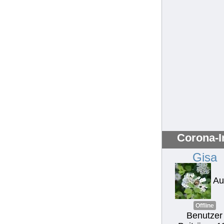
Corona-I
Gisa
Au
Offline
Benutzer