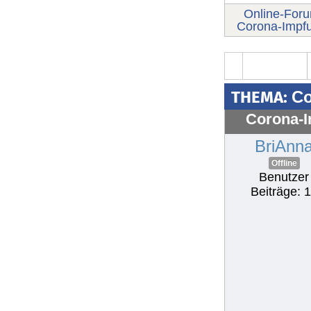
Online-For
Corona-Impf
THEMA:
Co
Corona-I
BriAnn
Offline
Benutzer
Beiträge: 