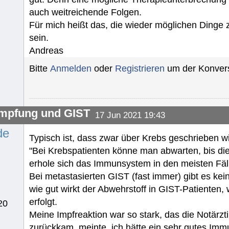
auch weitreichende Folgen.
Für mich heißt das, die wieder möglichen Dinge 
sein.
Andreas
Bitte
Anmelden
oder
Registrieren
um der Konvers
mpfung und GIST
17 Jun 2021 19:43
de
Typisch ist, dass zwar über Krebs geschrieben wi
"Bei Krebspatienten könne man abwarten, bis di
erhole sich das Immunsystem in den meisten Fäll
Bei metastasierten GIST (fast immer) gibt es kein
wie gut wirkt der Abwehrstoff in GIST-Patienten,
erfolgt.
20
Meine Impfreaktion war so stark, das die Notärzt
zurückkam, meinte, ich hätte ein sehr gutes I