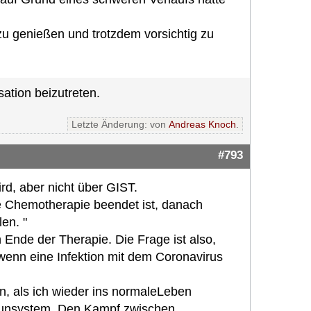
zu genießen und trotzdem vorsichtig zu
ation beizutreten.
Letzte Änderung: von
Andreas Knoch
.
#793
rd, aber nicht über GIST.
e Chemotherapie beendet ist, danach
en. "
 Ende der Therapie. Die Frage ist also,
 wenn eine Infektion mit dem Coronavirus
in, als ich wieder ins normaleLeben
mmunsystem. Den Kampf zwischen