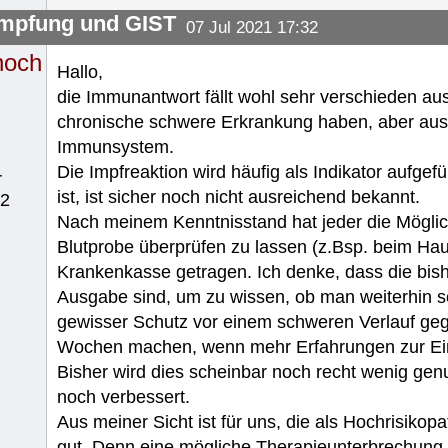
mpfung und GIST
07 Jul 2021 17:32
noch
Hallo,
die Immunantwort fällt wohl sehr verschieden au
chronische schwere Erkrankung haben, aber aus
Immunsystem.
Die Impfreaktion wird häufig als Indikator aufgef
r
ist, ist sicher noch nicht ausreichend bekannt.
62
Nach meinem Kenntnisstand hat jeder die Möglic
Blutprobe überprüfen zu lassen (z.Bsp. beim Haus
Krankenkasse getragen. Ich denke, dass die bish
Ausgabe sind, um zu wissen, ob man weiterhin seh
gewisser Schutz vor einem schweren Verlauf gege
Wochen machen, wenn mehr Erfahrungen zur Einst
Bisher wird dies scheinbar noch recht wenig genu
noch verbessert.
Aus meiner Sicht ist für uns, die als Hochrisikopa
gut. Denn eine mögliche Therapieunterbrechung 