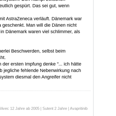
utlich gespürt. Das sei gut, wenn
mit AstraZeneca verläuft. Dänemark war
 geschenkt. Man will die Dänen nicht
 in Dänemark waren viel schlimmer, als
nerlei Beschwerden, selbst beim
ht.
der ersten Impfung denke "... ich hätte
 ob jegliche fehlende Nebenwirkung nach
system diesmal den Angreifer nicht
vec 12 Jahre ab 2005 | Sutent 2 Jahre | Avapritinib