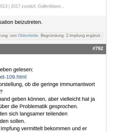
13 | 2017 zusätzl. Gallenblase...
ation beizutreten.
rung: von
Oldenfelde
. Begründung: 2.Impfung ergänzt.
#792
oeben gelesen:
et-109.html
orstellung, ob die geringe Immumantwort
e?
nd geben können, aber vielleicht hat ja
 über die Problematik gesprochen.
 den sich langsamer teilenden
den sollen.
 Impfung vermittelt bekommen und er