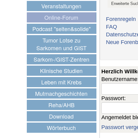
Veranstaltungen
Online-Forum
Forenregeln
FAQ
Podcast "selten&solide"
Datenschutz
Tumor Lotse zu
Neue Forenb
Sarkomen und GIST
Sarkom-/GIST-Zentren
Klinische Studien
Herzlich Wil
Benutzername
Leben mit Krebs
Mutmachgeschichten
Passwort:
Reha/AHB
Download
Angemeldet bl
Wörterbuch
Passwort verg