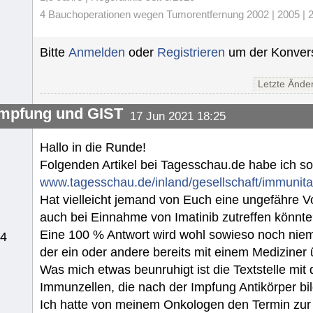
4 Bauchoperationen wegen Tumorentfernung 2002 | 2005 | 20
Bitte
Anmelden
oder
Registrieren
um der Konvers
Letzte Ände
mpfung und GIST
17 Jun 2021 18:25
Hallo in die Runde!
Folgenden Artikel bei Tagesschau.de habe ich s
www.tagesschau.de/inland/gesellschaft/immunita
Hat vielleicht jemand von Euch eine ungefähre V
auch bei Einnahme von Imatinib zutreffen könnt
Eine 100 % Antwort wird wohl sowieso noch niema
14
der ein oder andere bereits mit einem Mediziner
Was mich etwas beunruhigt ist die Textstelle mit
Immunzellen, die nach der Impfung Antikörper bil
Ich hatte von meinem Onkologen den Termin zur