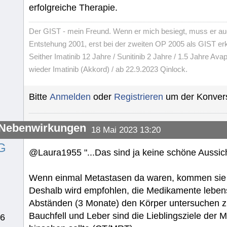
erfolgreiche Therapie.
Der GIST - mein Freund. Wenn er mich besiegt, muss er au
Entstehung 2001, erst bei der zweiten OP 2005 als GIST er
Seither Imatinib 12 Jahre / Sunitinib 2 Jahre / 1.5 Jahre Avap
wieder Imatinib (Akkord) / ab 22.9.2023 Qinlock.
Bitte
Anmelden
oder
Registrieren
um der Konvers
-Nebenwirkungen
18 Mai 2023 13:20
G
@Laura1955 "...Das sind ja keine schöne Aussicht
Wenn einmal Metastasen da waren, kommen sie 
Deshalb wird empfohlen, die Medikamente leben
Abständen (3 Monate) den Körper untersuchen z
Bauchfell und Leber sind die Lieblingsziele der
76