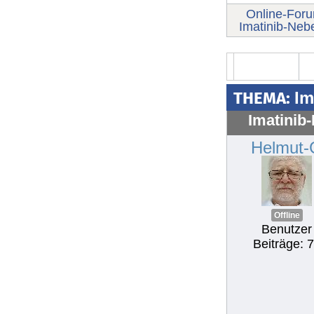
Online-For
Imatinib-Neb
THEMA:
Im
Imatinib
Helmut-
Offline
Benutzer
Beiträge: 