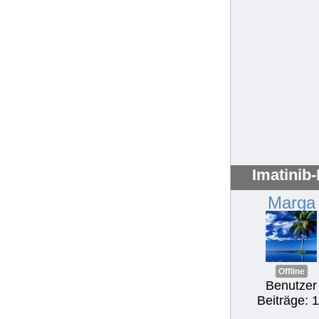
Imatinib
Marga
Offline
Benutzer
Beiträge: 