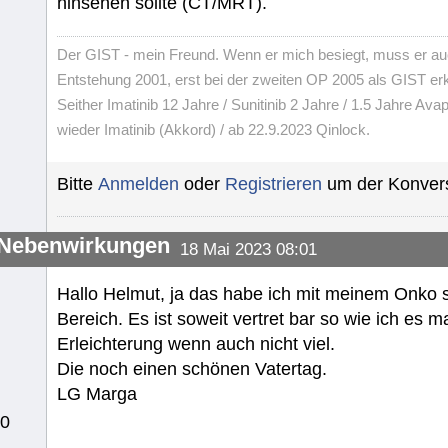
hinsehen sollte (CT/MRT).
Der GIST - mein Freund. Wenn er mich besiegt, muss er au
Entstehung 2001, erst bei der zweiten OP 2005 als GIST er
Seither Imatinib 12 Jahre / Sunitinib 2 Jahre / 1.5 Jahre Avap
wieder Imatinib (Akkord) / ab 22.9.2023 Qinlock.
Bitte
Anmelden
oder
Registrieren
um der Konvers
-Nebenwirkungen
18 Mai 2023 08:01
Hallo Helmut, ja das habe ich mit meinem Onko 
Bereich. Es ist soweit vertret bar so wie ich es m
Erleichterung wenn auch nicht viel.
Die noch einen schönen Vatertag.
LG Marga
10