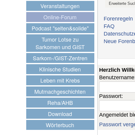
Veranstaltungen
Online-Forum
Forenregeln
FAQ
Podcast "selten&solide"
Datenschutz
Tumor Lotse zu
Neue Forenb
Sarkomen und GIST
Sarkom-/GIST-Zentren
Klinische Studien
Herzlich Wil
Benutzername
Leben mit Krebs
Mutmachgeschichten
Passwort:
Reha/AHB
Download
Angemeldet bl
Wörterbuch
Passwort verg