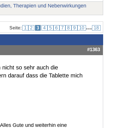
udien, Therapien und Nebenwirkungen
...
Seite:
1
2
3
4
5
6
7
8
9
10
18
#1363
h nicht so sehr auch die
n darauf dass die Tablette mich
. Alles Gute und weiterhin eine