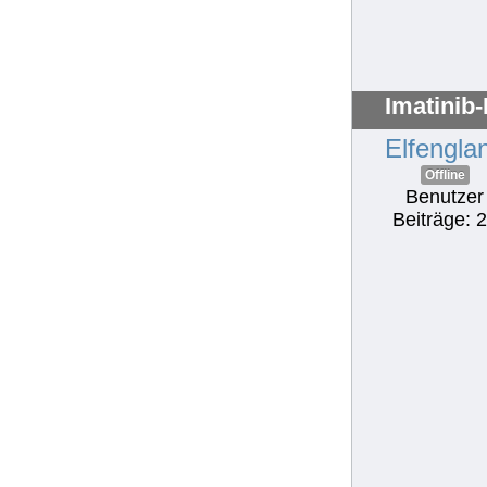
Imatinib
Elfengla
Offline
Benutzer
Beiträge: 