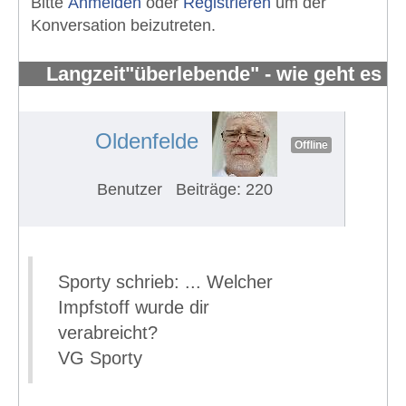
Bitte
Anmelden
oder
Registrieren
um der
Konversation beizutreten.
Langzeit"überlebende" - wie geht es
Euch?
#641
Oldenfelde
Offline
Benutzer
Beiträge: 220
Sporty schrieb: ... Welcher
Impfstoff wurde dir
verabreicht?
VG Sporty