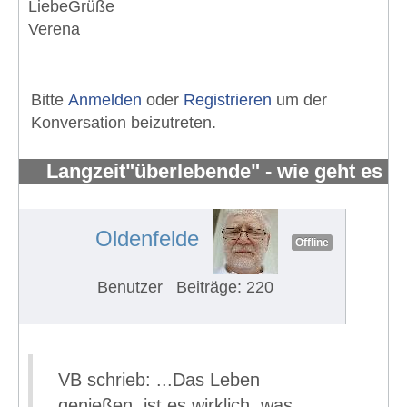
LiebeGrüße
Verena
Bitte
Anmelden
oder
Registrieren
um der
Konversation beizutreten.
Langzeit"überlebende" - wie geht es
Euch?
#630
Oldenfelde
Offline
Benutzer
Beiträge: 220
VB schrieb: ...Das Leben
genießen, ist es wirklich, was