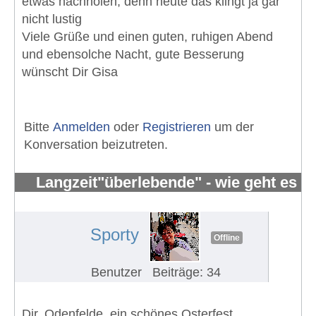
etwas nachholen, denn heute das klingt ja gar
nicht lustig
Viele Grüße und einen guten, ruhigen Abend
und ebensolche Nacht, gute Besserung
wünscht Dir Gisa
Bitte
Anmelden
oder
Registrieren
um der
Konversation beizutreten.
Langzeit"überlebende" - wie geht es
Euch?
#639
Sporty
Offline
Benutzer
Beiträge: 34
Dir, Odenfelde, ein schönes Osterfest.