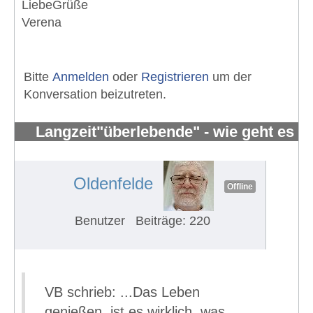
LiebeGrüße
Verena
Bitte
Anmelden
oder
Registrieren
um der
Konversation beizutreten.
Langzeit"überlebende" - wie geht es
Euch?
#630
Oldenfelde
Offline
Benutzer
Beiträge: 220
VB schrieb: ...Das Leben
genießen, ist es wirklich, was