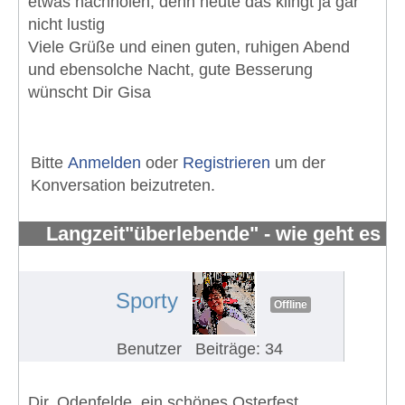
etwas nachholen, denn heute das klingt ja gar
nicht lustig
Viele Grüße und einen guten, ruhigen Abend
und ebensolche Nacht, gute Besserung
wünscht Dir Gisa
Bitte
Anmelden
oder
Registrieren
um der
Konversation beizutreten.
Langzeit"überlebende" - wie geht es
Euch?
#639
Sporty
Offline
Benutzer
Beiträge: 34
Dir, Odenfelde, ein schönes Osterfest.