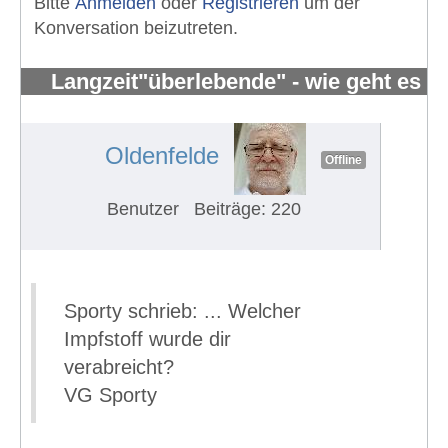
Bitte
Anmelden
oder
Registrieren
um der
Konversation beizutreten.
Langzeit"überlebende" - wie geht es
Euch?
#641
Oldenfelde
Offline
Benutzer
Beiträge: 220
Sporty schrieb: ... Welcher
Impfstoff wurde dir
verabreicht?
VG Sporty