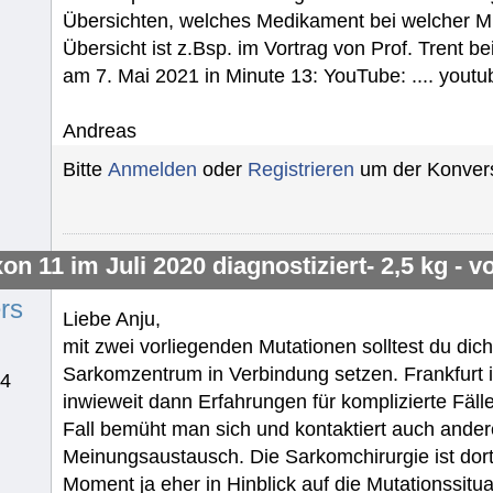
Übersichten, welches Medikament bei welcher Mu
Übersicht ist z.Bsp. im Vortrag von Prof. Trent
am 7. Mai 2021 in Minute 13: YouTube: .... y
Andreas
Bitte
Anmelden
oder
Registrieren
um der Konvers
on 11 im Juli 2020 diagnostiziert- 2,5 kg - 
rs
Liebe Anju,
mit zwei vorliegenden Mutationen solltest du dic
Sarkomzentrum in Verbindung setzen. Frankfurt is
14
inwieweit dann Erfahrungen für komplizierte Fälle
Fall bemüht man sich und kontaktiert auch ander
Meinungsaustausch. Die Sarkomchirurgie ist dort 
Moment ja eher in Hinblick auf die Mutationssitu