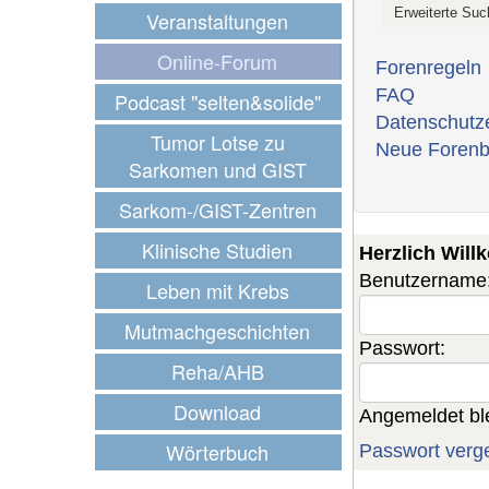
Veranstaltungen
Online-Forum
Forenregeln
FAQ
Podcast "selten&solide"
Datenschutz
Tumor Lotse zu
Neue Forenb
Sarkomen und GIST
Sarkom-/GIST-Zentren
Klinische Studien
Herzlich Wil
Benutzername
Leben mit Krebs
Mutmachgeschichten
Passwort:
Reha/AHB
Download
Angemeldet bl
Wörterbuch
Passwort verg