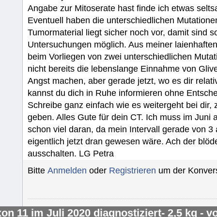
Angabe zur Mitoserate hast finde ich etwas selts
Eventuell haben die unterschiedlichen Mutation
Tumormaterial liegt sicher noch vor, damit sind 
Untersuchungen möglich. Aus meiner laienhaften 
beim Vorliegen von zwei unterschiedlichen Mutat
nicht bereits die lebenslange Einnahme von Glivec
Angst machen, aber gerade jetzt, wo es dir relat
kannst du dich in Ruhe informieren ohne Entsch
Schreibe ganz einfach wie es weitergeht bei dir, zu
geben. Alles Gute für dein CT. Ich muss im Juni
schon viel daran, da mein Intervall gerade von 3
eigentlich jetzt dran gewesen wäre. Ach der blöd
ausschalten. LG Petra
Bitte
Anmelden
oder
Registrieren
um der Konvers
on 11 im Juli 2020 diagnostiziert- 2,5 kg - 