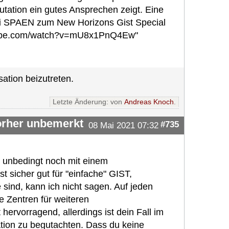
tation ein gutes Ansprechen zeigt. Eine
 bei SPAEN zum New Horizons Gist Special
outube.com/watch?v=mU8x1PnQ4Ew"
ation beizutreten.
Letzte Änderung: von
Andreas Knoch
.
vorher unbemerkt
#735
08 Mai 2021 07:32
h unbedingt noch mit einem
t sicher gut für "einfache" GIST,
 sind, kann ich nicht sagen. Auf jeden
e Zentren für weiteren
hervorragend, allerdings ist dein Fall im
ation zu begutachten. Dass du keine