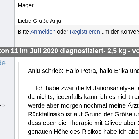
Magen.
Liebe Grüße Anju
Bitte
Anmelden
oder
Registrieren
um der Konvers
on 11 im Juli 2020 diagnostiziert- 2,5 kg - 
de
Anju schrieb: Hallo Petra, hallo Erika un
... Ich habe zwar die Mutationsanalyse, 
da nichts, jedenfalls kann ich es nicht r
werde aber morgen nochmal meine Ärztin
20
Rückfallrisiko ist auf Grund der Größe
dass eben die Therapie mit Glivec über 
genauen Höhe des Risikos habe ich abe