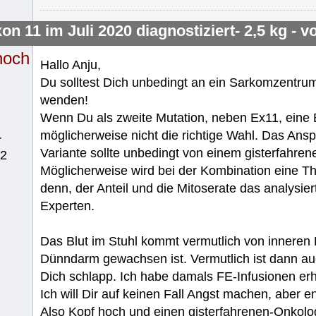
on 11 im Juli 2020 diagnostiziert- 2,5 kg - 
noch
Hallo Anju,
Du solltest Dich unbedingt an ein Sarkomzentr
wenden!
Wenn Du als zweite Mutation, neben Ex11, eine E
möglicherweise nicht die richtige Wahl. Das Ans
r
Variante sollte unbedingt von einem gisterfahre
62
Möglicherweise wird bei der Kombination eine Th
denn, der Anteil und die Mitoserate das analysier
Experten.
Das Blut im Stuhl kommt vermutlich von inneren
Dünndarm gewachsen ist. Vermutlich ist dann au
Dich schlapp. Ich habe damals FE-Infusionen erh
Ich will Dir auf keinen Fall Angst machen, aber en
Also Kopf hoch und einen gisterfahrenen-Onkolo