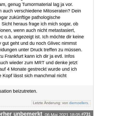
am, genug Tumormaterial lag ja vor.
en auch verschiedene Mitoseraten? Dein
sogar zukünftige pathologische
Sicht heraus frage ich mich sogar, ob
ionen, wenn auch nicht metastasiert,
 o.ä. angezeigt ist. Ich möchte dir keine
iv gut geht und du noch Glivec nimmst
eidungen unter Druck treffen zu müssen.
 Frankfurt kann ich dir ja evtl. Infos
 auch wieder zum MRT und denke jetzt
 auf 4 Monate gestreckt wurde und ich
e Kopf lässt sich manchmal nicht
ation beizutreten.
Letzte Änderung: von
diemoellers
.
vorher unbemerkt
#731
06 Mai 2021 18:05