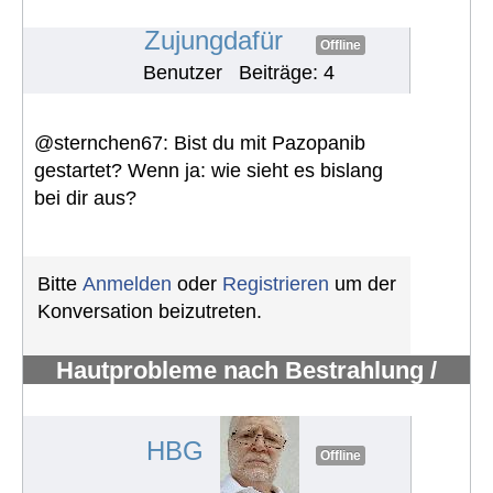
Erfahrungen mit Pazopanib
#1165
Zujungdafür
Offline
Benutzer
Beiträge: 4
@sternchen67: Bist du mit Pazopanib
gestartet? Wenn ja: wie sieht es bislang
bei dir aus?
Bitte
Anmelden
oder
Registrieren
um der
Konversation beizutreten.
Hautprobleme nach Bestrahlung /
Erfahrungen mit Pazopanib
#1119
HBG
Offline