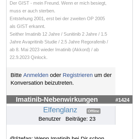
Der GIST - mein Freund. Wenn er mich besiegt,
muss er auch sterben.
Entstehung 2001, erst bei der zweiten OP 2005
als GIST erkannt.
Seither Imatinib 12 Jahre / Sunitinib 2 Jahre / 1.5
Jahre Avapritinib Studie / 2.5 Jahre Regorafenib /
ab 8. Mai 2023 wieder Imatinib (Akkord) / ab
22.9.2023 Qinlock.
Bitte
Anmelden
oder
Registrieren
um der
Konversation beizutreten.
Imatinib-Nebenwirkungen
#1424
Elfenglanz
Offline
Benutzer
Beiträge: 23
@Stefan: Wenn Imatinib bei Dir schon