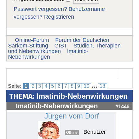
Passwort vergessen?
Benutzername
vergessen?
Registrieren
Online-Forum
Forum der Deutschen
Sarkom-Stiftung
GIST
Studien, Therapien
und Nebenwirkungen
Imatinib-
Nebenwirkungen
...
Seite:
1
2
3
4
5
6
7
8
9
10
18
THEMA:
Imatinib-Nebenwirkungen
Imatinib-Nebenwirkungen
#1446
Jürgen vom Dorf
Benutzer
Offline