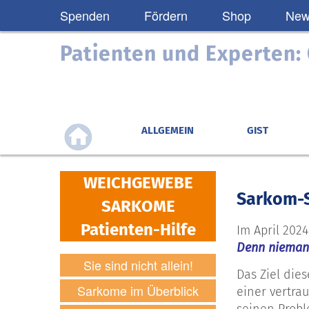
Spenden
Fördern
Shop
News
Patienten und Experten
ALLGEMEIN
GIST
WEICHGEWEBE
Sarkom-S
SARKOME
Patienten-Hilfe
Im April 202
Denn niemand
Sie sind nicht allein!
Das Ziel die
Sarkome im Überblick
einer vertra