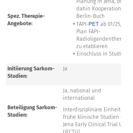
Planung in Jena, bis
dahin Kooperation mit
Berlin-Buch
Spez. Therapie-
PET
Angebote:
FAPI-
ab 01/25,
Plan FAPI-
Radioligandentherapie
zu etablieren
Einschluss in Studien
Initiierung Sarkom-
Ja
Studien:
Ja, national und
international
Beteiligung Sarkom-
Interdisziplinäre Einheit für
Studien:
frühe klinische Studien –
Jena Early Clinical Trial Unit
(JECTU)