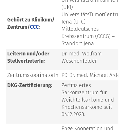
(UKJ)
UniversitätsTumorCentrum
Gehört zu Klinikum/
Jena (UTC)
Zentrum/
CCC
:
Mitteldeutsches
Krebszentrum (CCCG) –
Standort Jena
LeiterIn und/oder
Dr. med. Wolfram
StellvertreterIn:
Weschenfelder
ZentrumskoorinatorIn
PD Dr. med. Michael Ardelt
DKG-Zertifizierung:
Zertifiziertes
Sarkomzentrum für
Weichteilsarkome und
Knochensarkome seit
04.12.2023.
Enge Kooperation und