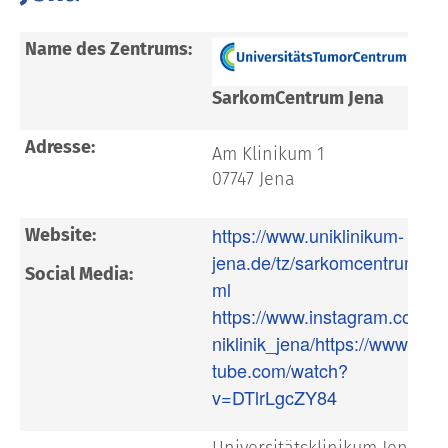
Name des Zentrums:
SarkomCentrum Jena
Adresse:
Am Klinikum 1
07747 Jena
https://www.uniklinikum-
Website:
jena.de/tz/sarkomcentrum.ht
Social Media:
ml
https://www.instagram.com/u
niklinik_jena/
https://www.you
tube.com/watch?
v=DTlrLgcZY84
Universitätsklinikum Jena