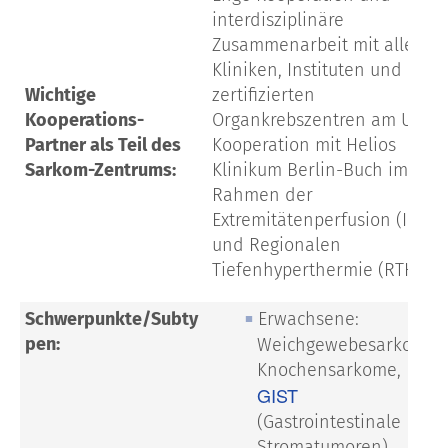
interdisziplinäre
Zusammenarbeit mit allen
Kliniken, Instituten und
Wichtige
zertifizierten
Kooperations-
Organkrebszentren am UKJ.
Partner als Teil des
Kooperation mit Helios
Sarkom-Zentrums:
Klinikum Berlin-Buch im
Rahmen der
Extremitätenperfusion (ILP)
und Regionalen
Tiefenhyperthermie (RTH)
Schwerpunkte/Subty
Erwachsene:
pen:
Weichgewebesarkome,
Knochensarkome,
GIST
(Gastrointestinale
Stromatumoren),