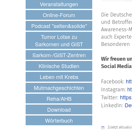
Veranstaltungen
Online-Forum
Die Deutsche
und Betroffe
Podcast "selten&solide"
Awareness-Mo
Tumor Lotse zu
auch Experte
Sarkomen und GIST
Besonderen F
Sarkom-/GIST-Zentren
Wir freuen u
Klinische Studien
Social Media
Leben mit Krebs
ht
Facebook:
Mutmachgeschichten
h
Instagram:
https
Twitter:
Reha/AHB
De
LinkedIn:
Download
Wörterbuch
Zuletzt aktualisi