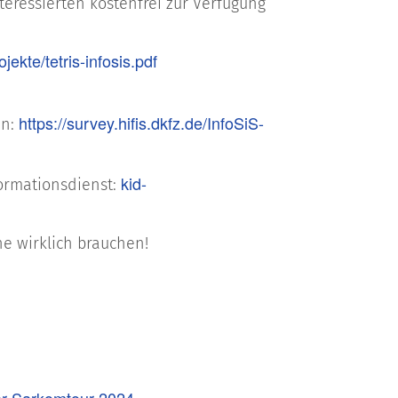
teressierten kostenfrei zur Verfügung
ekte/tetris-infosis.pdf
https://survey.hifis.dkfz.de/InfoSiS-
an:
kid-
ormationsdienst:
ne wirklich brauchen!