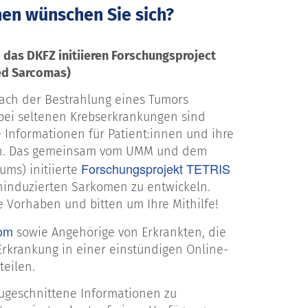
nen wünschen Sie sich?
das DKFZ initiieren Forschungsproject
ed Sarcomas)
nach der Bestrahlung eines Tumors
 bei seltenen Krebserkrankungen sind
e Informationen für Patient:innen und ihre
esen. Das gemeinsam vom UMM und dem
Forschungsprojekt TETRIS
ms) initiierte
leninduzierten Sarkomen zu entwickeln.
e Vorhaben und bitten um Ihre Mithilfe!
om
sowie Angehörige von Erkrankten, die
 Erkrankung in einer einstündigen Online-
eilen.
 zugeschnittene Informationen zu