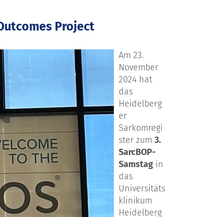
Outcomes Project
Am 23.
November
2024 hat
das
Heidelberg
er
Sarkomregi
ster zum
3.
SarcBOP-
Samstag
in
das
Universitäts
klinikum
Heidelberg