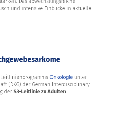
 stärken. Das abwechslungsreiche
ch und intensive Einblicke in aktuelle
Weichgewebesarkome
Onkologie
 Leitlinienprogramms
unter
haft (DKG) der German
Interdisciplinary
ng der
S3-Leitlinie zu Adulten