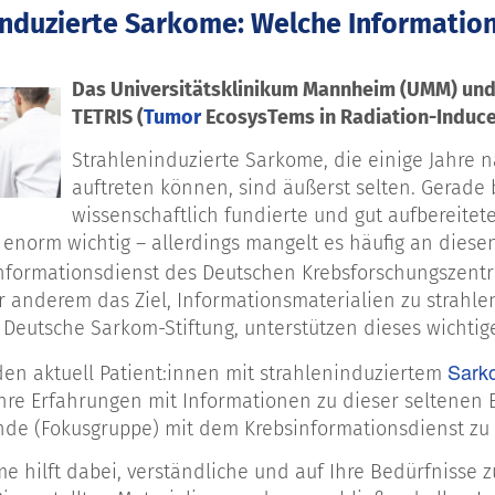
induzierte Sarkome: Welche Informatio
Das Universitätsklinikum Mannheim (UMM) und 
TETRIS (
Tumor
EcosysTems in Radiation-Induc
Strahleninduzierte Sarkome, die einige Jahre 
auftreten können, sind äußerst selten. Gerade
wissenschaftlich fundierte und gut aufbereitet
 enorm wichtig – allerdings mangelt es häufig an di
nformationsdienst des Deutschen Krebsforschungszentru
er anderem das Ziel, Informationsmaterialien zu strah
e Deutsche Sarkom-Stiftung, unterstützen dieses wichtig
Sark
en aktuell Patient:innen mit strahleninduziertem
 ihre Erfahrungen mit Informationen zu dieser seltenen
de (Fokusgruppe) mit dem Krebsinformationsdienst zu t
me hilft dabei, verständliche und auf Ihre Bedürfnisse