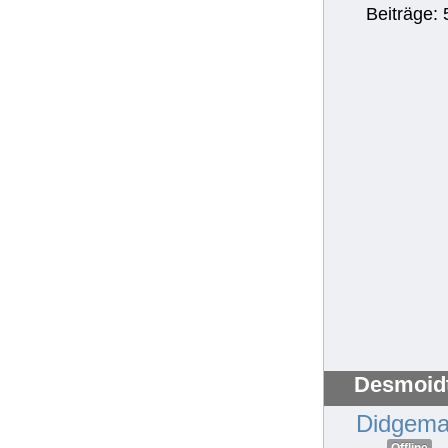
Beiträge: 
Desmoidt
Didgem