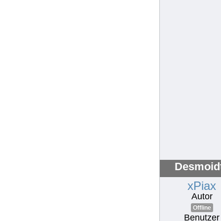
Desmoidt
xPiax
Autor
Offline
Benutzer