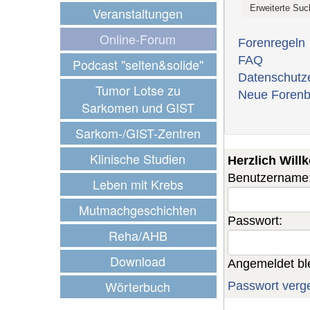
Veranstaltungen
Online-Forum
Forenregeln
FAQ
Podcast "selten&solide"
Datenschutz
Tumor Lotse zu
Neue Forenb
Sarkomen und GIST
Sarkom-/GIST-Zentren
Klinische Studien
Herzlich Wil
Benutzername
Leben mit Krebs
Mutmachgeschichten
Passwort:
Reha/AHB
Download
Angemeldet bl
Wörterbuch
Passwort verg