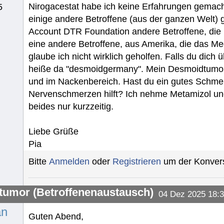
Nirogacestat habe ich keine Erfahrungen gemach
5
einige andere Betroffene (aus der ganzen Welt) g
Account DTR Foundation andere Betroffene, die 
eine andere Betroffene, aus Amerika, die das M
glaube ich nicht wirklich geholfen. Falls du dic
heiße da "desmoidgermany". Mein Desmoidtumor b
und im Nackenbereich. Hast du ein gutes Schmer
Nervenschmerzen hilft? Ich nehme Metamizol und 
beides nur kurzzeitig.
Liebe Grüße
Pia
Bitte
Anmelden
oder
Registrieren
um der Konvers
umor (Betroffenenaustausch)
04 Dez 2025 18:
an
Guten Abend,