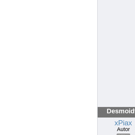
Desmoidt
xPiax
Autor