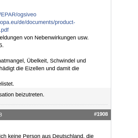
n/EPAR/ogsiveo
ropa.eu/de/documents/product-
.pdf
 Meldungen von Nebenwirkungen usw.
5.
atmangel, Übelkeit, Schwindel und
hädigt die Eizellen und damit die
istet.
ation beizutreten.
#1908
8
ich keine Person aus Deutschland, die