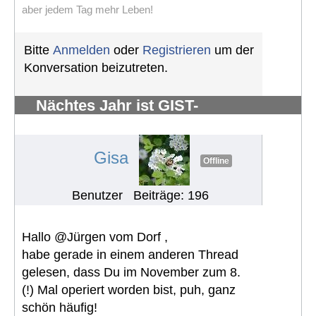
aber jedem Tag mehr Leben!
Bitte
Anmelden
oder
Registrieren
um der
Konversation beizutreten.
Nächtes Jahr ist GIST-
Silberhochzeit
#1248
Gisa
Offline
Benutzer
Beiträge: 196
Hallo @Jürgen vom Dorf ,
habe gerade in einem anderen Thread
gelesen, dass Du im November zum 8.
(!) Mal operiert worden bist, puh, ganz
schön häufig!