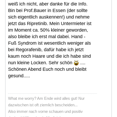
weiß ich nicht, aber danke für die Info.
Bin bei Prof.Bauer in Essen (der sollte
sich eigentlich auskennen!) und nehme
jetzt das Ripretinib. Mein Untermieter ist
im Moment ca. 50% kleiner geworden,
also bleibe ich erst mal dabei. Hand -
Fuß Syndrom ist wesentlich weniger als
bei Regorafenib, dafür habe ich jetzt
kaum noch Haare und die ich habe sind
nun kleine Locken. Sehr schön
....
Schönen Abend Euch noch und bleibt
gesund.....
What me worry? Am Ende wird alles gut! Nur
dazwischen ist oft ziemlich bescheiden...
Also immer nach vorne schauen und positiv