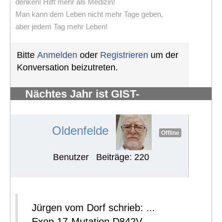
denken! Hilft mehr als Medizin!
Man kann dem Leben nicht mehr Tage geben,
aber jedem Tag mehr Leben!
Bitte
Anmelden
oder
Registrieren
um der
Konversation beizutreten.
Nächtes Jahr ist GIST-
Silberhochzeit
#883
Oldenfelde
Offline
Benutzer
Beiträge: 220
Jürgen vom Dorf schrieb: ...
Exon 17-Mutation D842V