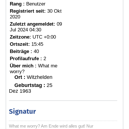
Rang :
Benutzer
Registriert seit:
30 Okt
2020
Zuletzt angemeldet:
09
Jul 2024 04:30
Zeitzone:
UTC +0:00
Ortszeit:
15:45
Beiträge :
40
Profilaufrufe :
2
Über mich :
What me
worry?
Ort :
Witzhelden
Geburtstag :
25
Dez 1963
Signatur
What me worry? Am Ende wird alles gut! Nur