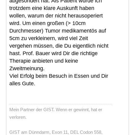
abgesondert hat. Als Patient würde ich
trotzdem eine klare Auskunft haben
wollen, warum der nicht herausoperiert
wird. Um einen großen (> 10cm
Durchmesser) Tumor medikamentös auf
5cm zu verkleinern, wird viel Zeit
vergehen müssen, die Du eigentlich nicht
hast. Prof. Bauer wird Dir die richtige
Therapie anbieten und keine
Zweitmeinung.
Viel Erfolg beim Besuch in Essen und Dir
alles Gute.
Mein Partner der GIST. Wenn er gewinnt, hat er
verloren.
GIST am Dünndarm, Exon 11, DEL Codon 558,