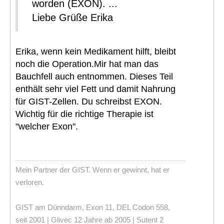
worden (EXON). ...
Liebe Grüße Erika
Erika, wenn kein Medikament hilft, bleibt
noch die Operation.Mir hat man das
Bauchfell auch entnommen. Dieses Teil
enthält sehr viel Fett und damit Nahrung
für GIST-Zellen. Du schreibst EXON.
Wichtig für die richtige Therapie ist
"welcher Exon".
Mein Partner der GIST. Wenn er gewinnt, hat er
verloren.
GIST am Dünndarm, Exon 11, DEL Codon 558,
seit 2001 | Glivec 12 Jahre ab 2005 | Sutent 2