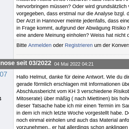
hervorbringen müssen? Oder wird grundsätzlich 
vorgegeben, dass erstmal nur die Analyse bzgl. 
Der Arzt in Hannover meinte jedenfalls, dass ei
in Frage kommt, aufgrund der Abwägung Risiko Nu
eine andere Meinung einholen? Weiss hat nicht 
Bitte
Anmelden
oder
Registrieren
um der Konvers
gnose seit 03/2022
04 Mai 2022 04:21
07
Hallo Helmut, danke für deine Antwort. Wie du dir
gerade förmlich erschlagen mit Informationen üb
Abschlussbericht vom KH 3 verschiedene Risikob
Mitoserate) über mäßig ( nach Miettinen) bis hoh
4
dieser Tatsache habe ich mir einen Termin im 
in dem ich mich letzte Woche vorgestellt habe. De
noch einmal einholen und auch das Material anfo
vorzunehmen., er hat allerdings schon anklingen 