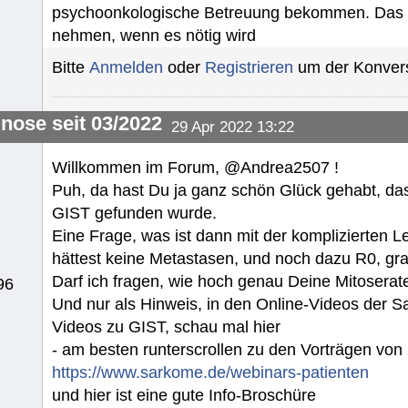
psychoonkologische Betreuung bekommen. Das we
nehmen, wenn es nötig wird
Bitte
Anmelden
oder
Registrieren
um der Konvers
gnose seit 03/2022
29 Apr 2022 13:22
Willkommen im Forum, @Andrea2507 !
Puh, da hast Du ja ganz schön Glück gehabt, d
GIST gefunden wurde.
Eine Frage, was ist dann mit der komplizierten 
hättest keine Metastasen, und noch dazu R0, gratu
Darf ich fragen, wie hoch genau Deine Mitoserate
96
Und nur als Hinweis, in den Online-Videos der Sa
Videos zu GIST, schau mal hier
- am besten runterscrollen zu den Vorträgen von
https://www.sarkome.de/webinars-patienten
und hier ist eine gute Info-Broschüre