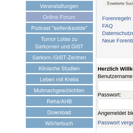
Veranstaltungen
Online-Forum
Forenregeln
FAQ
Podcast "selten&solide"
Datenschutz
Tumor Lotse zu
Neue Forenb
Sarkomen und GIST
Sarkom-/GIST-Zentren
Klinische Studien
Herzlich Wil
Benutzername
Leben mit Krebs
Mutmachgeschichten
Passwort:
Reha/AHB
Download
Angemeldet bl
Wörterbuch
Passwort verg