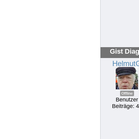
Gist Dia
Helmut
Offline
Benutzer
Beiträge: 