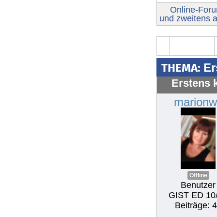
Online-For
und zweitens a
THEMA:
Er
Erstens 
marionw
Offline
Benutzer
GIST ED 10
Beiträge: 