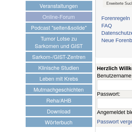
Veranstaltungen
Online-Forum
Forenregeln
FAQ
Podcast "selten&solide"
Datenschutz
Tumor Lotse zu
Neue Forenb
Sarkomen und GIST
Sarkom-/GIST-Zentren
Klinische Studien
Herzlich Wil
Benutzername
Leben mit Krebs
Mutmachgeschichten
Passwort:
Reha/AHB
Download
Angemeldet bl
Wörterbuch
Passwort verg