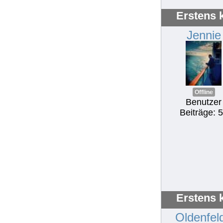
Erstens 
Jennie
Offline
Benutzer
Beiträge: 
Erstens 
Oldenfel