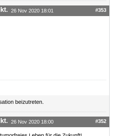
kt.
#353
26 Nov 2020 18:01
ation beizutreten.
kt.
#352
26 Nov 2020 18:00
tumorfreies Leben für die Zukunft!