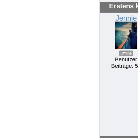
Erstens 
Jennie
Offline
Benutzer
Beiträge: 