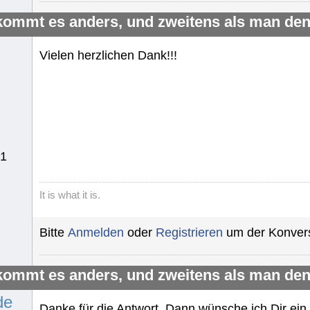
kommt es anders, und zweitens als man den
Vielen herzlichen Dank!!!
51
It is what it is.
Bitte
Anmelden
oder
Registrieren
um der Konvers
kommt es anders, und zweitens als man den
de
Danke für die Antwort. Dann wünsche ich Dir ein 