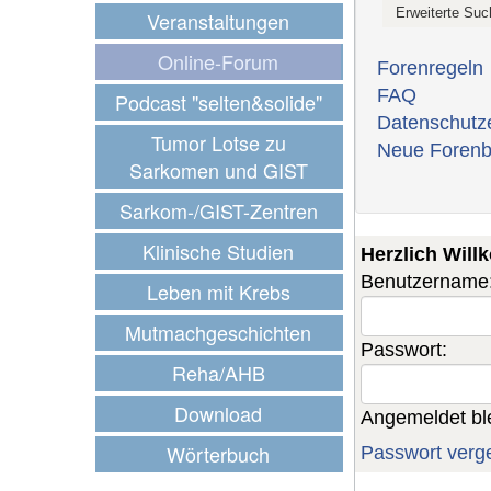
Veranstaltungen
Online-Forum
Forenregeln
FAQ
Podcast "selten&solide"
Datenschutz
Tumor Lotse zu
Neue Forenb
Sarkomen und GIST
Sarkom-/GIST-Zentren
Klinische Studien
Herzlich Wil
Benutzername
Leben mit Krebs
Mutmachgeschichten
Passwort:
Reha/AHB
Download
Angemeldet bl
Wörterbuch
Passwort verg