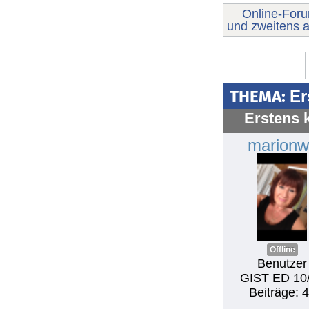
Online-For
und zweitens a
THEMA:
Er
Erstens 
marionw
Offline
Benutzer
GIST ED 10
Beiträge: 