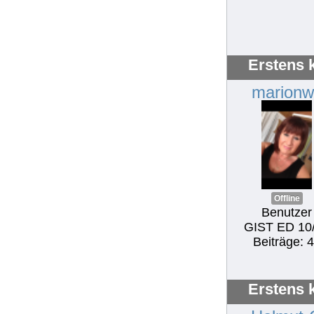
Erstens 
marionw
Offline
Benutzer
GIST ED 10
Beiträge: 
Erstens 