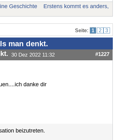
ine Geschichte
Erstens kommt es anders,
Seite:
1
2
3
ls man denkt.
kt.
#1227
30 Dez 2022 11:32
en....ich danke dir
ation beizutreten.