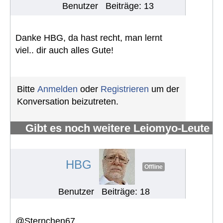
Benutzer
Beiträge: 13
Danke HBG, da hast recht, man lernt
viel.. dir auch alles Gute!
Bitte
Anmelden
oder
Registrieren
um der
Konversation beizutreten.
Gibt es noch weitere Leiomyo-Leute
im Forum?
#1100
HBG
Offline
Benutzer
Beiträge: 18
@Sternchen67