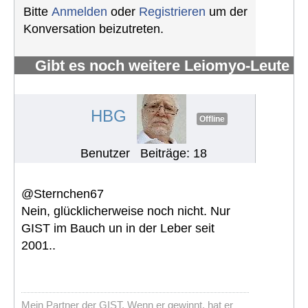
Bitte
Anmelden
oder
Registrieren
um der
Konversation beizutreten.
Gibt es noch weitere Leiomyo-Leute
im Forum?
#1096
HBG
Offline
Benutzer
Beiträge: 18
@Sternchen67
Nein, glücklicherweise noch nicht. Nur
GIST im Bauch un in der Leber seit
2001..
Mein Partner der GIST. Wenn er gewinnt, hat er