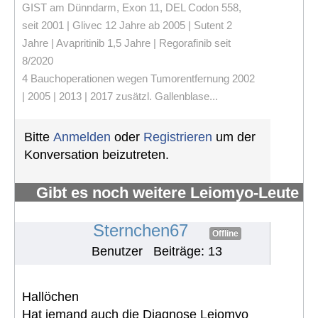
GIST am Dünndarm, Exon 11, DEL Codon 558,
seit 2001 | Glivec 12 Jahre ab 2005 | Sutent 2
Jahre | Avapritinib 1,5 Jahre | Regorafinib seit
8/2020
4 Bauchoperationen wegen Tumorentfernung 2002
| 2005 | 2013 | 2017 zusätzl. Gallenblase...
Bitte
Anmelden
oder
Registrieren
um der
Konversation beizutreten.
Gibt es noch weitere Leiomyo-Leute
im Forum?
#427
Sternchen67
Offline
Benutzer
Beiträge: 13
Hallöchen
Hat jemand auch die Diagnose Leiomyo