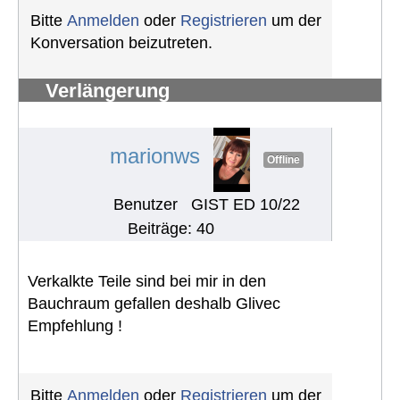
Bitte
Anmelden
oder
Registrieren
um der
Konversation beizutreten.
Verlängerung
Schwerbehindertenausweis
#1240
marionws
Offline
Benutzer
GIST ED 10/22
Beiträge: 40
Verkalkte Teile sind bei mir in den
Bauchraum gefallen deshalb Glivec
Empfehlung !
Bitte
Anmelden
oder
Registrieren
um der