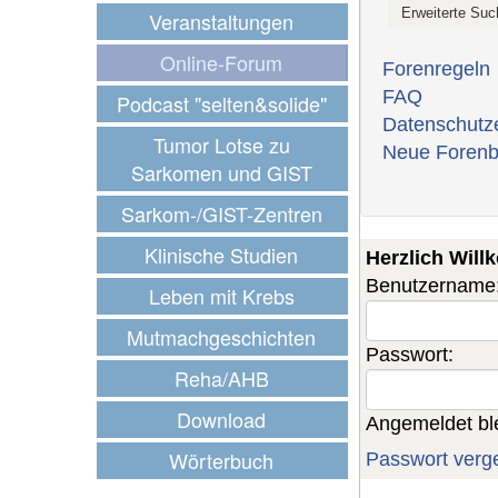
Veranstaltungen
Online-Forum
Forenregeln
FAQ
Podcast "selten&solide"
Datenschutz
Tumor Lotse zu
Neue Forenb
Sarkomen und GIST
Sarkom-/GIST-Zentren
Klinische Studien
Herzlich Wil
Benutzername
Leben mit Krebs
Mutmachgeschichten
Passwort:
Reha/AHB
Download
Angemeldet bl
Wörterbuch
Passwort verg