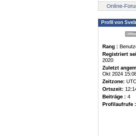
Online-For
Profil von Sve
Offlin
Rang :
Benutz
Registriert sei
2020
Zuletzt angem
Okt 2024 15:0
Zeitzone:
UTC
Ortszeit:
12:1
Beiträge :
4
Profilaufrufe 