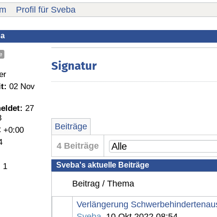
um
Profil für Sveba
ba
e
Signatur
er
t:
02 Nov
eldet:
27
8
Beiträge
 +0:00
4
4 Beiträge
Sveba's aktuelle Beiträge
:
1
Beitrag / Thema
Verlängerung Schwerbehindertenau
Sveba
, 10 Okt 2022 08:54