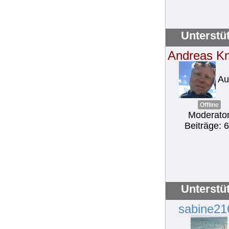
Unterstü
Andreas K
Au
Offline
Moderato
Beiträge: 
Unterstü
sabine21