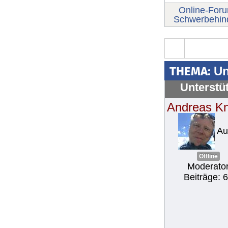
Online-For
Schwerbehind
THEMA:
Un
Unterstü
Andreas K
Au
Offline
Moderato
Beiträge: 