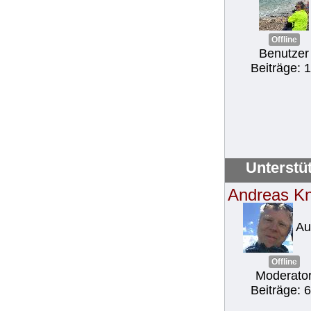
Offline
Benutzer
Beiträge: 
Unterstü
Andreas K
Au
Offline
Moderato
Beiträge: 