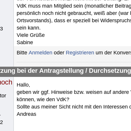
VdK muss man Mitglied sein (monatlicher Beitrag 
persönlich noch nicht gebraucht, weiß aber (war b
Ortsvorstands), dass er speziell bei Widerspruch
sein kann.
13
Viele Grüße
Sabine
Bitte
Anmelden
oder
Registrieren
um der Konvers
tzung bei der Antragstellung / Durchsetzung
noch
Hallo,
geben wir ggf. Hinweise bzw. weisen auf andere V
tor
können, wie den VdK?
Sollte aus meiner Sicht nicht mit den Interessen 
Andreas
r
62