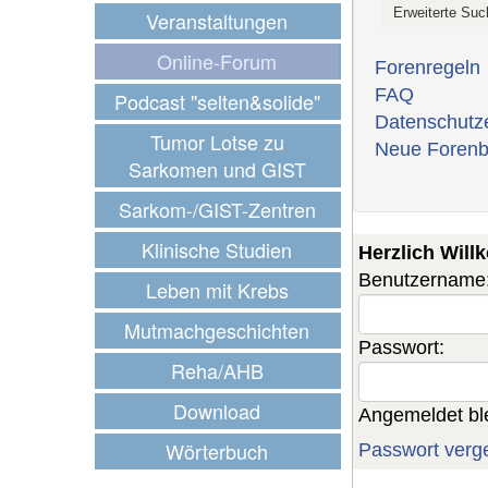
Veranstaltungen
Online-Forum
Forenregeln
FAQ
Podcast "selten&solide"
Datenschutz
Tumor Lotse zu
Neue Forenb
Sarkomen und GIST
Sarkom-/GIST-Zentren
Klinische Studien
Herzlich Wil
Benutzername
Leben mit Krebs
Mutmachgeschichten
Passwort:
Reha/AHB
Download
Angemeldet bl
Wörterbuch
Passwort verg