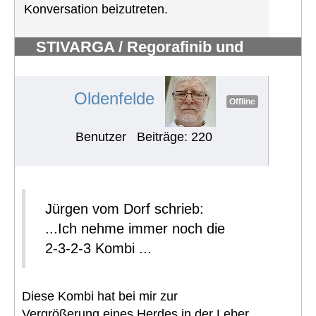
Konversation beizutreten.
STIVARGA / Regorafinib und
Nebenwirkungen
#763
Oldenfelde
Offline
Benutzer
Beiträge: 220
Jürgen vom Dorf schrieb:
...Ich nehme immer noch die
2-3-2-3 Kombi ...
Diese Kombi hat bei mir zur
Vergrößerung eines Herdes in der Leber