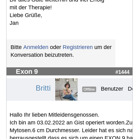
mit der Therapie!
Liebe Grüße,
Jan
Bitte
Anmelden
oder
Registrieren
um der
Konversation beizutreten.
Exon 9
#1444
Britti
Benutzer
Der 
Offline
Hallo Ihr lieben Mitleidensgenossen.
Ich bin am 03.02.2022 an Gist operiert worden.Zu
Mytosen.6 cm Durchmesser. Leider hat es sich nac
herrausgestellt dass es sich um einen EXON 9 handel