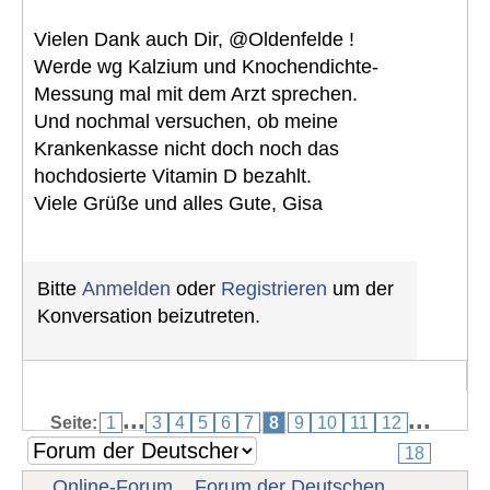
Vielen Dank auch Dir, @Oldenfelde !
Werde wg Kalzium und Knochendichte-
Messung mal mit dem Arzt sprechen.
Und nochmal versuchen, ob meine
Krankenkasse nicht doch noch das
hochdosierte Vitamin D bezahlt.
Viele Grüße und alles Gute, Gisa
Bitte
Anmelden
oder
Registrieren
um der
Konversation beizutreten.
...
...
Seite:
1
3
4
5
6
7
8
9
10
11
12
18
Online-Forum
Forum der Deutschen