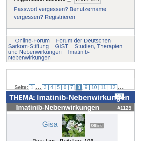
Passwort vergessen?
Benutzername
vergessen?
Registrieren
Online-Forum
Forum der Deutschen
Sarkom-Stiftung
GIST
Studien, Therapien
und Nebenwirkungen
Imatinib-
Nebenwirkungen
...
...
Seite:
1
3
4
5
6
7
8
9
10
11
12
THEMA:
Imatinib-Nebenwirkungen
18
Imatinib-Nebenwirkungen
#1125
Gisa
Offline