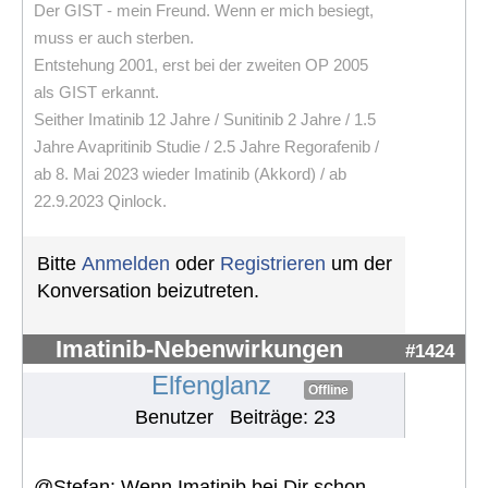
Der GIST - mein Freund. Wenn er mich besiegt,
muss er auch sterben.
Entstehung 2001, erst bei der zweiten OP 2005
als GIST erkannt.
Seither Imatinib 12 Jahre / Sunitinib 2 Jahre / 1.5
Jahre Avapritinib Studie / 2.5 Jahre Regorafenib /
ab 8. Mai 2023 wieder Imatinib (Akkord) / ab
22.9.2023 Qinlock.
Bitte
Anmelden
oder
Registrieren
um der
Konversation beizutreten.
Imatinib-Nebenwirkungen
#1424
Elfenglanz
Offline
Benutzer
Beiträge: 23
@Stefan: Wenn Imatinib bei Dir schon