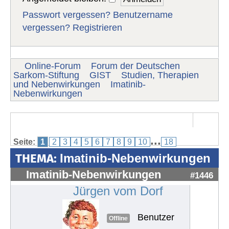
Passwort vergessen?
Benutzername
vergessen?
Registrieren
Online-Forum
Forum der Deutschen
Sarkom-Stiftung
GIST
Studien, Therapien
und Nebenwirkungen
Imatinib-
Nebenwirkungen
...
Seite:
1
2
3
4
5
6
7
8
9
10
18
THEMA:
Imatinib-Nebenwirkungen
Imatinib-Nebenwirkungen
#1446
Jürgen vom Dorf
Benutzer
Offline