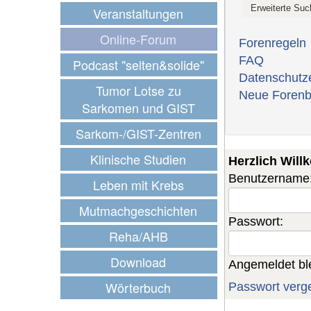
Veranstaltungen
Online-Forum
Forenregeln
FAQ
Podcast "selten&solide"
Datenschutz
Tumor Lotse zu
Neue Forenb
Sarkomen und GIST
Sarkom-/GIST-Zentren
Klinische Studien
Herzlich Wil
Benutzername
Leben mit Krebs
Mutmachgeschichten
Passwort:
Reha/AHB
Download
Angemeldet bl
Wörterbuch
Passwort verg