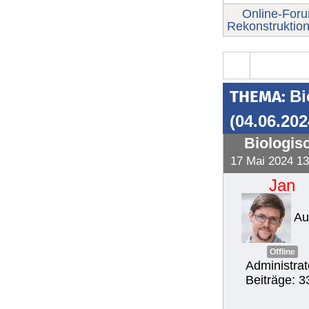
Online-For
Rekonstruktio
THEMA:
Bi
(04.06.202
Biologis
17 Mai 2024 13
Jan
Au
Offline
Administrat
Beiträge: 3