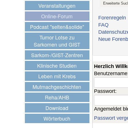
Veranstaltungen
Online-Forum
Forenregeln
FAQ
Podcast "selten&solide"
Datenschutz
Tumor Lotse zu
Neue Forenb
Sarkomen und GIST
Sarkom-/GIST-Zentren
Klinische Studien
Herzlich Wil
Benutzername
Leben mit Krebs
Mutmachgeschichten
Passwort:
Reha/AHB
Download
Angemeldet bl
Wörterbuch
Passwort verg