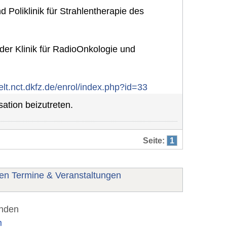
d Poliklinik für Strahlentherapie des
der Klinik für RadioOnkologie und
elt.nct.dkfz.de/enrol/index.php?id=33
ation beizutreten.
Seite:
1
nen Termine & Veranstaltungen
unden
m