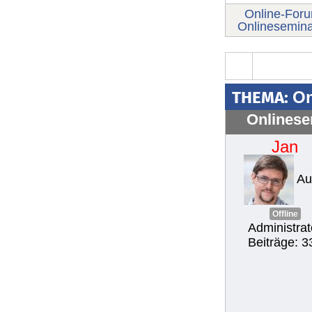
Online-For
Onlineseminar
THEMA:
On
Onlinesem
Jan
Au
Offline
Administrat
Beiträge: 3