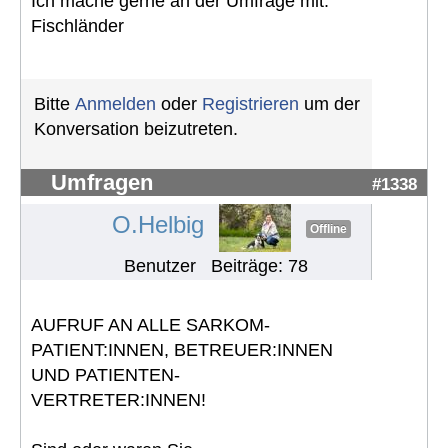
Ich mache gerne an der Umfrage mit.
Fischländer
Bitte
Anmelden
oder
Registrieren
um der
Konversation beizutreten.
Umfragen
#1338
O.Helbig
Offline
Benutzer
Beiträge: 78
AUFRUF AN ALLE SARKOM-
PATIENT:INNEN, BETREUER:INNEN
UND PATIENTEN-
VERTRETER:INNEN!